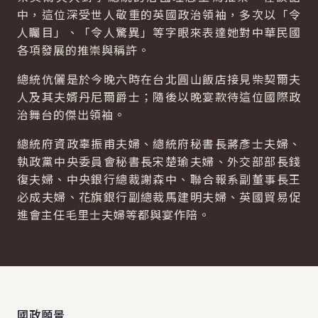
中，這位深受世人敬重的英國政治領袖，多次以「令
人矚目」、「令人驚異」等字眼來表達她對中華民國
各項發展的推崇與稱許。
總統伉儷是於今晚六時在台北圓山飯店接見柴契爾夫
人及其夫婿丹尼爾爵士；隨後以晚宴款待這位國際政
治舞台的傑出領袖。
總統府資政辜振甫夫婦、總統府秘書長蔣彥士夫婦、
執政黨中央委員會秘書長宋楚瑜夫婦、外交部部長錢
復夫婦、中央銀行總裁謝森中、聯合報系副董事長王
必成夫婦、花旗銀行副總裁馬建明夫婦、英國貿易促
進會主任毛里士夫婦等都與宴作陪。
:::
國政願景