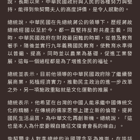
說，長期以來，中華民國政府與人民的各種努力與堅
持，能得到柴契爾夫人的高度評價，是令人感動的。
總統說，中華民國在先總統蔣公的領導下，歷經蔣故
總統經國以至於今，都一直堅持反對共產主義，同
時，中華民國政府在財政最困難的時期，從普及教育
著手，隨後並實行九年義務國民教育，使教育水準得
以普遍、提高，同時並以農業為基礎，促進工業發
展，這每一個過程都是為了增進全民的福祉。
總統並表示，目前他領導的中華民國政府除了繼續發
展商業，拓植經濟實力，推動民主政治的進一步改革
之外，另一項施政重點就是文化運動的推展。
總統表示，他希望在台灣的中國人能承繼中國傳統文
化的精髓，在傳統的儒家思想上建立新的倫理，提昇
國民生活品質，為中華文化再創新機。總統說，「這
也是本人為什麼要親自擔任文復會會長的緣由」。
柴契爾夫人對李總統的治國理念至為推崇，在談話