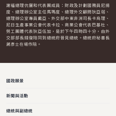
謝福總理伉儷和代表團成員：財政及計劃國務員尼揚
度、總理辦公室主任馬瑪度、總理外交顧問狄亞塔、
總理辦公室專員戴亞、外交部中東非洲司長卡烏理、
尼日生產事業公會代表卡拉、商業公會代表巴基杜、
勞工團體代表狄亞伍加，是於下午四時四十分，由外
交部部長錢復陪同到總統府晉見總統。總統府秘書長
蔣彥士在場作陪。
:::
國政願景
新聞與活動
總統與副總統