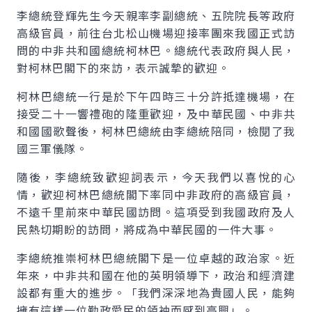
李總統登輝先生今天親率李副總統、五院院長等政府
高級官員，前往台北松山機場迎接率團來我國正式訪
問的中非共和國總統柯林巴。總統代表政府與人民，
對柯林巴閣下的來訪，表示誠摯的歡迎。
柯林巴總統一行是於下午四時三十分許抵達機場，在
接受二十一響禮砲的隆重歡迎，及中華民國、中非共
和國國歌聲後，柯林巴總統由李總統陪同，檢閱了我
國三軍儀隊。
隨後，李總統致歡迎詞表示，今天我們以喜悅的心
情，歡迎柯林巴總統閣下率同中非政府的高級官員，
不遠千里前來中華民國訪問。這項受到我國政府及人
民熱切期盼的訪問，將成為中華民國的一件大事。
李總統推崇柯林巴總統閣下是一位卓越的政治家。近
年來，中非共和國在他的英明領導下，政治和經濟建
設都有重大的進步。「我們深深地為貴國人民，能夠
擁有這樣一位勤政愛民的領袖而感到高興」。