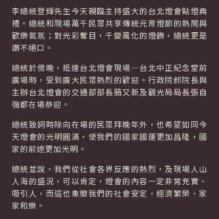
李總統登輝先生今天親臨主持盛大的台北燈會點燈典
禮。總統和現場萬千民眾共享傳統元宵燈節的熱鬧與
歡樂氣氛；對光彩奪目，千變萬化的燈飾，總統更是
讚不絕口。
總統於傍晚，抵達台北燈會現場—台北中正紀念堂前
廣場時，受到廣大民眾熱烈的歡迎。行政院郝院長與
主辦台北燈會的交通部部長簡又新及觀光局局長張自
強都在場恭迎。
總統致詞時除向在場的民眾拜晚年外，也希望如同今
天燈會的光明圓滿，使我們的國家國運更加昌隆，國
家的前途更加光明。
總統並說，我們從社會各界反應的熱烈，及現場人山
人海的盛況，可以肯定，燈會的內容一定非常充實、
吸引人，而這也象徵我們的社會安定，經濟繁榮、家
家和樂。