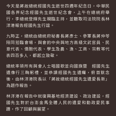
今天是蔣故總統經國先生逝世四週年紀念日，中華民
國各界紀念經國先生逝世紀念會，上午在總統府舉
行，李總統登輝先生親臨主持，並聽取司法院院長林
洋港報告經國先生行誼。
九時正，總統由總統府秘書長蔣彥士、參軍長蔣仲苓
陪同蒞臨會場，與會的中央與地方高級文武官員、民
意代表、僑胞代表、學生及農、漁、工商、宗教等代
表四百多人，都起立致敬。
總統率領所有與會人士唱國歌並向國旗暨 經國先生
遺像行三鞠躬禮，並恭讀經國先生遺囑，俯首默念
後，由林洋港院長以「蔣故總統經國先生遺愛長新」
為題作報告。
林洋港在報告中就復興基地經濟建設、政治建設，經
國先生對於台澎金馬全體人民的遺愛和勤政愛民事
蹟，作了回顧與展望。