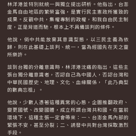
林洋港並特別就統一與獨立提出研析。他指出，台澎
金馬自由地區的繁榮富強，是實行民主憲政所獲致的
成果。反觀中共，集權專制的政權，和我自由民主制
度，正是背道而馳，根本上不具備談判的條件。
他說，倘中共能放棄其意識型態，以三民主義為依
歸，則在此基礎上談判、統一，當為經國先在天之靈
所樂許。
談到台獨的分離意識時，林洋港沈痛的指出，這些主
張台獨分離意識者，否認自己為中國人，否認台灣和
中華民國歷史、地理、文化、血緣關係，「此乃典型
的數典忘祖」。
他說，少數人憑著這種異常的心態，企圖推翻政府、
變更國號、改變國體，成立所謂台灣共和國。在當前
環境下，這種主張一定會帶來：一、台澎金馬內部的
緊張不安，甚至分裂；二、誘發中共對台灣採取激烈
手段。