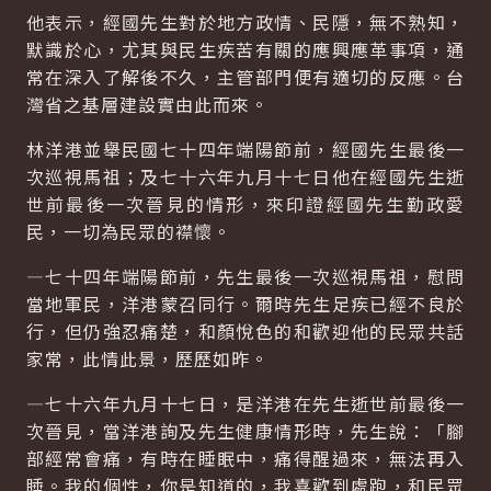
他表示，經國先生對於地方政情、民隱，無不熟知，
默識於心，尤其與民生疾苦有關的應興應革事項，通
常在深入了解後不久，主管部門便有適切的反應。台
灣省之基層建設實由此而來。
林洋港並舉民國七十四年端陽節前，經國先生最後一
次巡視馬祖；及七十六年九月十七日他在經國先生逝
世前最後一次晉見的情形，來印證經國先生勤政愛
民，一切為民眾的襟懷。
—七十四年端陽節前，先生最後一次巡視馬祖，慰問
當地軍民，洋港蒙召同行。爾時先生足疾已經不良於
行，但仍強忍痛楚，和顏悅色的和歡迎他的民眾共話
家常，此情此景，歷歷如昨。
—七十六年九月十七日，是洋港在先生逝世前最後一
次晉見，當洋港詢及先生健康情形時，先生說：「腳
部經常會痛，有時在睡眠中，痛得醒過來，無法再入
睡。我的個性，你是知道的，我喜歡到處跑，和民眾