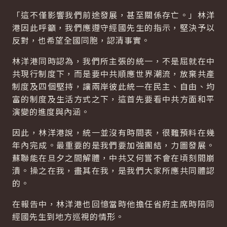
「這不僅影響我們前途發展，甚至關係存亡。」林洋
港因此呼籲，我們應遵守經國先生的指示，堅決予以
反對，也希望全國同胞，認清事實。
林洋港同時認為，我們所主張的統一，不是屈就在中
共現行制度下，而是要中共順應世界潮流，放棄共產
制度及四個堅持，讓兩岸彼此統一在民主、自由、均
富的制度及生活方式之下，這首先要看中共方面和平
演變的進度與內涵。
因此，林洋港說，統一並沒有時間表，很難預料在幾
年內完成。最重要的是我們要加強團結，力圖發展。
蘇聯能在旦夕之間解體，中共又何嘗不會在頃刻間崩
潰。操之在我，盡其在我，是我們大家所應共同體認
的。
在報告中，林洋港也回憶當時他擔任省府主席時陪同
經國先生到地方巡視的情形。