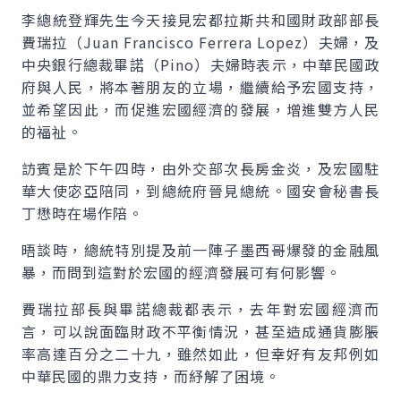
李總統登輝先生今天接見宏都拉斯共和國財政部部長
費瑞拉（Juan Francisco Ferrera Lopez）夫婦，及
中央銀行總裁畢諾（Pino）夫婦時表示，中華民國政
府與人民，將本著朋友的立場，繼續給予宏國支持，
並希望因此，而促進宏國經濟的發展，增進雙方人民
的福祉。
訪賓是於下午四時，由外交部次長房金炎，及宏國駐
華大使宓亞陪同，到總統府晉見總統。國安會秘書長
丁懋時在場作陪。
晤談時，總統特別提及前一陣子墨西哥爆發的金融風
暴，而問到這對於宏國的經濟發展可有何影響。
費瑞拉部長與畢諾總裁都表示，去年對宏國經濟而
言，可以說面臨財政不平衡情況，甚至造成通貨膨脹
率高達百分之二十九，雖然如此，但幸好有友邦例如
中華民國的鼎力支持，而紓解了困境。