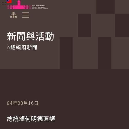
:::
:::
跳到主要內容
中華民國總統府
展開選單
新聞與活動
總統府新聞
84年08月16日
總統頒何明德匾額