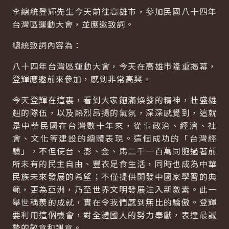
李總統登輝先生今天前往高雄市，參加民國八十四年
台灣區運動大會，並應邀致詞。
總統致詞內容為：
八十四年台灣區運動大會，今天在高雄市隆重揭幕，
登輝應邀前來參加，感到非常高興。
今天登輝在這裏，看到大家飽滿煥發的精神，壯盛雄
赳的隊伍，以及熱烈昂揚的氣氛，深深感覺到，這就
是中華民國在台灣數十年來，從事政治、經濟、社
會、文化等建設的總體表現。這個成功的「台灣經
驗」，不但使台、澎、金、馬二千一百萬同胞過著前
所未有的民主自由、豐衣足食生活，同時也成為中華
民族未來發展的希望；不僅提供開發中國家學習的典
範，更為亞洲，乃至世界文明發展注入新激素。此一
舉世稱羨的成就，實在令我們感到無比的驕傲。登輝
要利用這個機會，對全體國人的努力奉獻，表達最誠
摯的敬意和謝意。