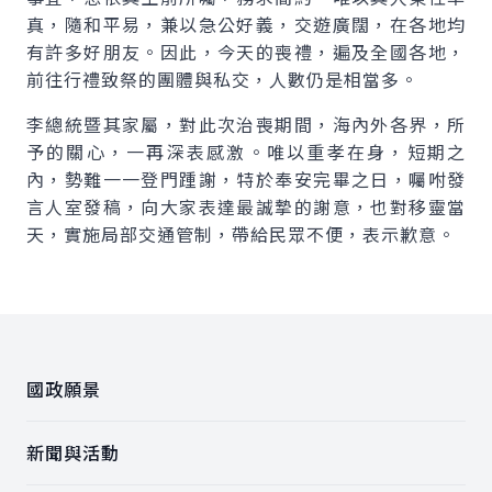
真，隨和平易，兼以急公好義，交遊廣闊，在各地均
有許多好朋友。因此，今天的喪禮，遍及全國各地，
前往行禮致祭的團體與私交，人數仍是相當多。
李總統暨其家屬，對此次治喪期間，海內外各界，所
予的關心，一再深表感激。唯以重孝在身，短期之
內，勢難一一登門踵謝，特於奉安完畢之日，囑咐發
言人室發稿，向大家表達最誠摯的謝意，也對移靈當
天，實施局部交通管制，帶給民眾不便，表示歉意。
:::
國政願景
新聞與活動