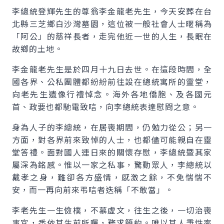
李總統登輝先生的尊翁李金龍老先生，今天安葬在台
北縣三芝鄉白沙灣墓園，這位被一般社會人士暱稱為
「阿公」的慈祥長者，走完他近一世的人生，長眠在
故鄉的土地。
李金龍老先生是於四月十九日去世。在這段時間，全
國各界、公私團體都紛紛前往設在總統寓所的靈堂，
向老先生遺像行禮悼念。海外各地僑胞、及各國元
首、政要也都馳電致唁，向李總統表達慰問之意。
身為人子的李總統，在居喪期間，仍勉力從公；另一
方面，對各界前來致悼的人士，也都儘可能親自在靈
堂答禮。面對國人連日來的關懷存慰，李總統暨其家
屬深為銘感。惟以一家之私事，驚動眾人，李總統以
戴孝之身，難卻各方盛情，感激之餘，不免惴惴不
安，而一再向前來弔唁者迭稱「不敢當」。
李老先生一生儉樸，不慕虛文，往生之後，一切治喪
事宜，悉依其生前所囑，務求簡約。唯以其人秉性率