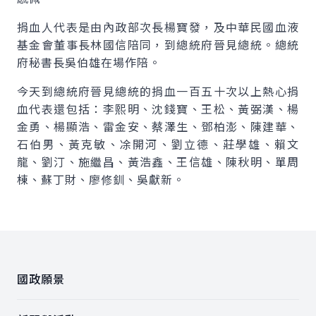
捐血人代表是由內政部次長楊寶發，及中華民國血液
基金會董事長林國信陪同，到總統府晉見總統。總統
府秘書長吳伯雄在場作陪。
今天到總統府晉見總統的捐血一百五十次以上熱心捐
血代表還包括：李熙明、沈錢寶、王松、黃弼漢、楊
金勇、楊顯浩、雷金安、蔡澤生、鄧柏澎、陳建華、
石伯男、黃克敏、凃開河、劉立德、莊學雄、賴文
龍、劉汀、施繼昌、黃浩鑫、王信雄、陳秋明、單周
棟、蘇丁財、廖修釧、吳獻新。
:::
國政願景