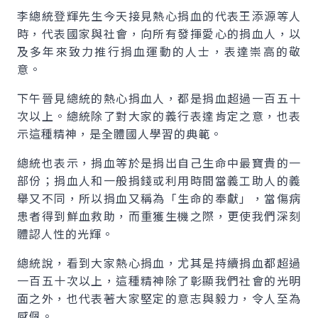
李總統登輝先生今天接見熱心捐血的代表王添源等人
時，代表國家與社會，向所有發揮愛心的捐血人，以
及多年來致力推行捐血運動的人士，表達崇高的敬
意。
下午晉見總統的熱心捐血人，都是捐血超過一百五十
次以上。總統除了對大家的義行表達肯定之意，也表
示這種精神，是全體國人學習的典範。
總統也表示，捐血等於是捐出自己生命中最寶貴的一
部份；捐血人和一般捐錢或利用時間當義工助人的義
舉又不同，所以捐血又稱為「生命的奉獻」，當傷病
患者得到鮮血救助，而重獲生機之際，更使我們深刻
體認人性的光輝。
總統說，看到大家熱心捐血，尤其是持續捐血都超過
一百五十次以上，這種精神除了彰顯我們社會的光明
面之外，也代表著大家堅定的意志與毅力，令人至為
感佩。