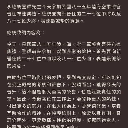
李總統登輝先生今天參加民國八十五年陸海空軍將官
晉任布達典禮。總統並向新晉任的二十七位中將以及
八十七位少將，表達最誠摯的賀意。
總統致詞內容為：
今天，是國軍八十五年陸、海、空三軍將官晉任布達
典禮，登輝前來參加，感到非常的愉快。首先要向新
晉任的二十七位中將以及八十七位少將，表達最誠摯
的賀意。
由於各位平時傑出的表現，受到高度肯定，所以能夠
在公正嚴格的考核和評審下，脫穎而出，獲得今天的
晉升。這不但是個人至高的榮譽，也是莊嚴責任的加
重。因此，今後各位在工作上，要發揮更大的熱忱，
付出更多的努力；在個人修為上，要進德修業，培養
互助合作的精神；在領導統御上，除要以身作則、賞
罰分明外，更要發揮人性化的領導，凝聚同袍意志，
進而同心協力完成保國衛民使命。