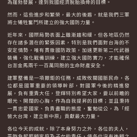
為蓬勃發展，達到我國經濟脫胎換骨的目標。
然而，這些進步和繁榮，最大的後盾，就是我們三軍
將士犧牲奮鬥所建立的強大國防力量。
近年來，國際局勢表面上雖漸趨和緩，但各地區仍然
存在諸多潛在的緊張因素，特別是我們面對台海的不
安定情勢，唯有貫徹國防政策，加速更新第二代武器
裝備，強化戰備訓練，建立強大國防實力，才能確保
台澎金馬兩千一百萬同胞的生命財產安全。
建軍整備是一項艱鉅的任務，成敗攸關國脈民命，各
位都是國軍重要的領導幹部，對國軍今後的精進發
展，負有重責大任，登輝特別希望大家，要以前瞻的
眼光、開闊的心胸，作為自我提昇的目標；並且秉持
一貫忠愛國家、負責盡職的態度，奮勉從公，為「經
營大台灣，建立新中原」貢獻最大力量。
各位今天的成就，除了本身努力之外，各位的夫人，
平時負起照顧家庭及子女的責任，使各位沒有後顧之