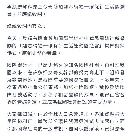
李總統登輝先生今天參加迎春納褔─環保新生活園遊
會，並應邀致詞。
總統致詞內容為：
今天，登輝有機會參加國際崇她社中華民國總社所舉
辦的「迎春納福─環保新生活運動園遊會」揭幕剪綵
儀式，感到非常的榮幸。
國際崇她社，是歷史悠久的知名國際社團，自引進我
國以來，在許多婦女菁英幹部的努力奔走下，組織發
展非常迅速，是我國重要的國際社團之一。多年來，
從事各項社會公益事務、加強社際聯誼、積極參與國
際社務活動等，累積了相當豐碩的成果，獲得社會各
界的普遍肯定，並成為我國社會建設的重要力量。
大家都知道，由於全球人口急遽增加，各種資源被大
量開發利用，導致部分環境資源逐漸減少或惡化，而
引起國際社會的一致重視。如何保護環境，已經是全