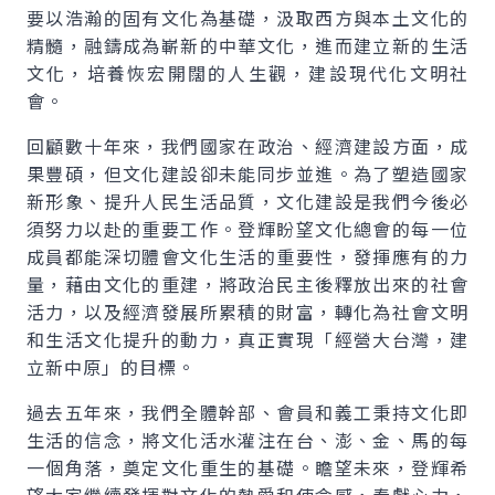
要以浩瀚的固有文化為基礎，汲取西方與本土文化的
精髓，融鑄成為嶄新的中華文化，進而建立新的生活
文化，培養恢宏開闊的人生觀，建設現代化文明社
會。
回顧數十年來，我們國家在政治、經濟建設方面，成
果豐碩，但文化建設卻未能同步並進。為了塑造國家
新形象、提升人民生活品質，文化建設是我們今後必
須努力以赴的重要工作。登輝盼望文化總會的每一位
成員都能深切體會文化生活的重要性，發揮應有的力
量，藉由文化的重建，將政治民主後釋放出來的社會
活力，以及經濟發展所累積的財富，轉化為社會文明
和生活文化提升的動力，真正實現「經營大台灣，建
立新中原」的目標。
過去五年來，我們全體幹部、會員和義工秉持文化即
生活的信念，將文化活水灌注在台、澎、金、馬的每
一個角落，奠定文化重生的基礎。瞻望未來，登輝希