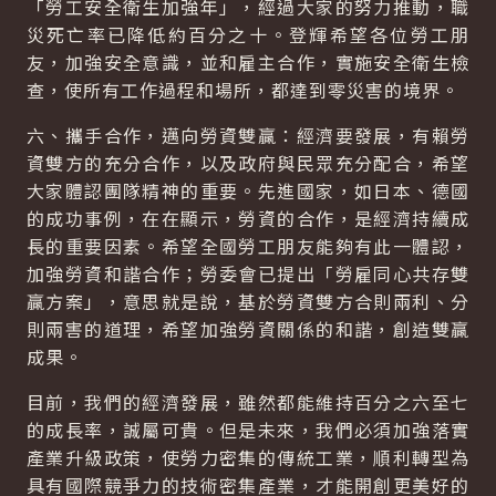
「勞工安全衛生加強年」，經過大家的努力推動，職
災死亡率已降低約百分之十。登輝希望各位勞工朋
友，加強安全意識，並和雇主合作，實施安全衛生檢
查，使所有工作過程和場所，都達到零災害的境界。
六、攜手合作，邁向勞資雙贏：經濟要發展，有賴勞
資雙方的充分合作，以及政府與民眾充分配合，希望
大家體認團隊精神的重要。先進國家，如日本、德國
的成功事例，在在顯示，勞資的合作，是經濟持續成
長的重要因素。希望全國勞工朋友能夠有此一體認，
加強勞資和諧合作；勞委會已提出「勞雇同心共存雙
贏方案」，意思就是說，基於勞資雙方合則兩利、分
則兩害的道理，希望加強勞資關係的和諧，創造雙贏
成果。
目前，我們的經濟發展，雖然都能維持百分之六至七
的成長率，誠屬可貴。但是未來，我們必須加強落實
產業升級政策，使勞力密集的傳統工業，順利轉型為
具有國際競爭力的技術密集產業，才能開創更美好的