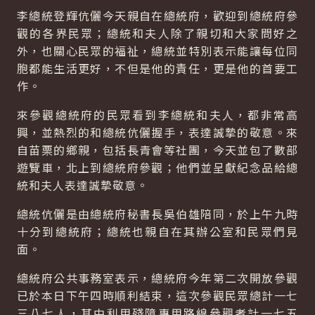
李總統登輝伉儷今天親自在總統府，歡迎到總統府參
觀的各界民眾；總統和夫人除了親切和大家問好之
外，也關心民眾的福祉，總統並特別表示能讓每位同
胞都能生活更好，不但是他的責任，更是他的首要工
作。
來參觀總統府的民眾看到李總統和夫人，都非常高
興，並熱烈的和總統伉儷握手，表達誠摯的敬意。來
自苗栗的鄉親，包括長青會等社團，今天並包了數部
遊覽車，北上到總統府參觀；他們並呈獻紀念品給總
統和夫人表達誠摯敬意。
總統伉儷是由總統府秘書長吳伯雄陪同，於上午九時
十分到總統府；總統也親自在其辦公室和民眾們見
面。
總統府公共事務室表示，總統府今年第二次開放參觀
已於本日下午四時順利結束，這次參觀民眾總計一七
三八七人，其中利用殘障專用路線參觀者計一七五