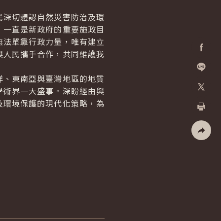
深切體認自然災害防治及環
，一直是新政府的重要施政目
無法單靠行政力量，唯有建立
與人民攜手合作，共同維護我
Facebo
、東南亞與臺灣地區的地質
加入好
學術界一大盛事。深盼經由與
X
及環境保護的現代化策略，為
列印
社群分