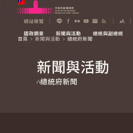
:::
跳到主要內容
中華民國總統府
網站導覽
展開
加入好友
Facebook
Flickr
YouTube
寫信給總統
RSS
國政願景
新聞與活動
總統與副總統
首頁
新聞與活動
總統府新聞
國政願景
新聞與活動
總統與副總統
參觀總統府
:::
新聞與活動
國家氣候變遷對策委員會
總統府新聞
賴清德總統
參觀資訊
總統府新聞
重要談話
影音頻道