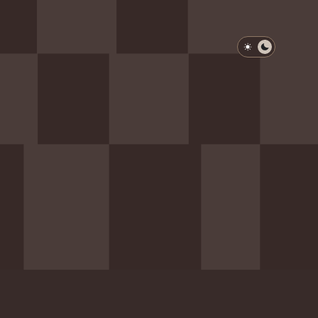
淺色模式
深色模式
防衛韌性委員會
動行程
歷任總統與副總統
展覽