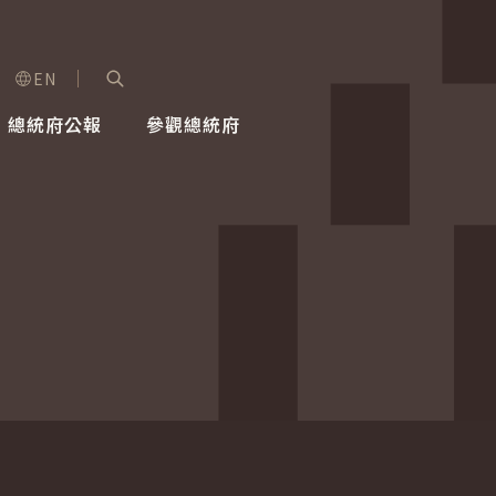
EN
字級選單
展開關鍵字搜尋
總統府公報
參觀總統府
健康台灣推動委員會
總統令
蕭美琴副總統
建築風華
全社會
每日活
行憲後
總統府
外交
網路相簿
國防