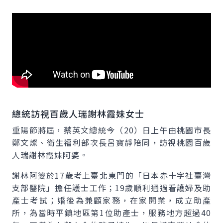
總統訪視百歲人瑞謝林霞妹女士
重陽節將屆，蔡英文總統今（20）日上午由桃園市長
鄭文燦、衛生福利部次長呂寶靜陪同，訪視桃園百歲
人瑞謝林霞妹阿婆。
謝林阿婆於17歲考上臺北東門的「日本赤十字社臺灣
支部醫院」擔任護士工作；19歲順利通過看護婦及助
產士考試；婚後為兼顧家務，在家開業，成立助產
所，為當時平鎮地區第1位助產士，服務地方超過40