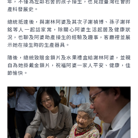
年，不僅為左鄰右舍的孩子接生，也見證臺灣社會的
產科發展史。
總統抵達後，與謝林阿婆及其次子謝禎博、孫子謝祥
銘等人一起話家常，除關心阿婆生活起居及健康狀
況，也聊及阿婆助產接生的經驗及趣事，客廳裡並展
示她在接生時的生產器具。
隨後，總統致贈金鎖片及水果禮盒給謝林阿婆，並親
自為她掛戴金鎖片，祝福阿婆一家人平安、健康，佳
節愉快。