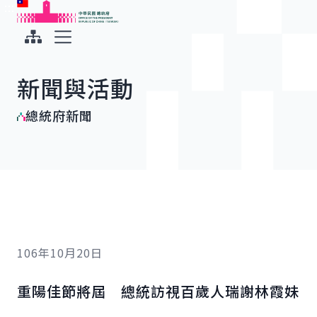
:::
:::
跳到主要內容
中華民國總統府
展開選單
新聞與活動
總統府新聞
106年10月20日
重陽佳節將屆 總統訪視百歲人瑞謝林霞妹