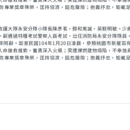
防專業獎章殊榮，匡持協濟，蹈危履險；抱義抒忠，矩範
救護大隊永安分隊小隊長陳彥茗，醇和篤誠，英毅明敏。少
。嗣通過特種考試警察人員考試，出任消防局永安分隊隊員
瘁罔辭。詎意民國104年1月20日凌晨，參預桃園市新屋區
人命搶救搜索，奮勇深入火場；突遭爆燃建物塌陷，不幸捨
防專業獎章殊榮，匡持協濟，蹈危履險；抱義抒忠，矩範