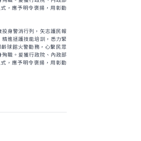
足式，應予明令褒揚，用彰勤
歲投身警消行列，矢志護民報
，精進拯護技能培訓，悉力緊
保齡球館火警勤務，心繫民眾
身殉職。爰獲行政院、內政部
足式，應予明令褒揚，用彰勤