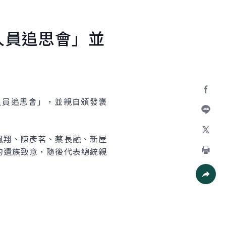
人員追思會」並
職人員追思會」，並親自頒發褒
Facebo
加入好
鳳翔、陳彥茗、蔡長融、新屋
X
的遺族致意，隨後代表總統親
列印
社群分