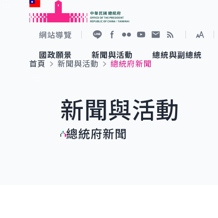
:::
跳到主要內容
中華民國總統府
網站導覽
展開
加入好友
Facebook
Flickr
YouTube
寫信給總統
RSS
國政願景
新聞與活動
總統與副總統
首頁
新聞與活動
總統府新聞
國政願景
新聞與活動
總統與副總統
參觀總統府
:::
新聞與活動
國家氣候變遷對策委員會
總統府新聞
賴清德總統
參觀資訊
總統府新聞
重要談話
影音頻道