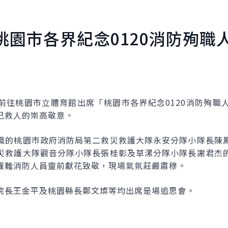
桃園市各界紀念0120消防殉職
午前往桃園市立體育館出席「桃園市各界紀念0120消防殉
己救人的崇高敬意。
職的桃園市政府消防局第二救災救護大隊永安分隊小隊長陳
災救護大隊觀音分隊小隊長張桂彰及草漯分隊小隊長謝君杰
罹難消防人員靈前獻花致敬，現場氣氛莊嚴肅穆。
院長王金平及桃園縣長鄭文燦等均出席是場追思會。