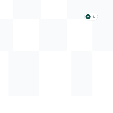
淺色模式
深色模式
防衛韌性委員會
動行程
歷任總統與副總統
展覽