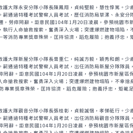
救護大隊永安分隊小隊長陳鳳翔，貞純堅毅，慧性惇篤。少
。嗣通過特種考試警察人員考試，歷任消防局草漯、永安分
遷，勞瘁罔辭。詎意民國104年1月20日凌晨，參預桃園市
，執行人命搶救搜索，奮勇深入火場；突遭爆燃建物塌陷，
一等消防專業獎章殊榮，匡持協濟，蹈危履險；抱義抒忠，
救護大隊新屋分隊小隊長曾重仁，純誠方毅，穎秀和朗。少
。嗣通過特種考試警察人員考試，出任消防局新屋分隊隊員
瘁罔辭。詎意民國104年1月20日凌晨，參預桃園市新屋區
人命搶救搜索，奮勇深入火場；突遭爆燃建物塌陷，不幸捨
防專業獎章殊榮，匡持協濟，蹈危履險；抱義抒忠，矩範
救護大隊觀音分隊小隊長張桂彰，貞毅誠悃，孝悌砥行。少
。嗣通過特種考試警察人員考試，出任消防局觀音分隊隊員
瘁罔辭。詎意民國104年1月20日凌晨，參預桃園市新屋區
人命搶救搜索，奮勇深入火場；突遭爆燃建物塌陷，不幸捨