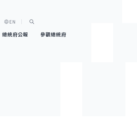
EN
字級選單
展開關鍵字搜尋
總統府公報
參觀總統府
健康台灣推動委員會
總統令
蕭美琴副總統
建築風華
全社會
每日活
行憲後
總統府
外交
網路相簿
國防