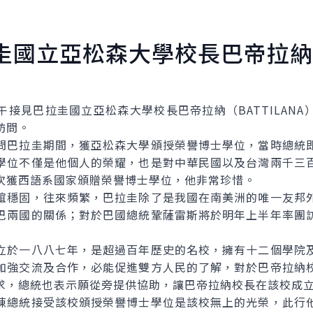
圭國立亞松森大學校長巴帝拉納
見巴拉圭國立亞松森大學校長巴帝拉納（BATTILANA
華訪問。
巴拉圭期間，獲亞松森大學頒授榮譽博士學位，當時總統即
學位不僅是他個人的榮耀，也是對中華民國以及台灣兩千三
次獲西語系國家頒贈榮譽博士學位，他非常珍惜。
穩固，往來頻繁，巴拉圭除了是我國在南美洲的唯一友邦外
巴兩國的關係；對於巴國總統鞏薩雷斯將於明年上半年率團
於一八八七年，是超過百年歷史的名校，擁有十二個學院及
加強交流及合作，必能促進雙方人民的了解，對於巴帝拉納
求，總統也表示願從旁提供協助，讓巴帝拉納校長在該校成
總統接受該校頒授榮譽博士學位是該校無上的光榮，此行他