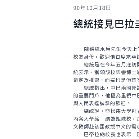
90年10月18日
總統接見巴拉
陳總統水扁先生今天上午接
校友身份，歡迎他首度來
總統是在今年五月底訪問
統表示，獲頒該校榮譽博士
肯定及推崇，而這也是他首
總統指出，中巴兩國邦誼
的重要門戶，他極為重視中
與人民表達誠摯的歡迎。
總統說，亞松森大學創立
內各大學締 結為姐妹校，
文教師赴該國教授中文的需
巴帝拉納校長也表示，陳