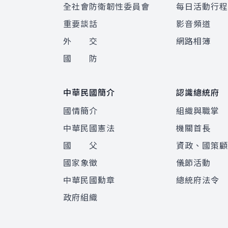
全社會防衛韌性委員會
每日活動行
重要談話
影音頻道
外 交
網路相簿
國 防
中華民國簡介
認識總統府
國情簡介
組織與職掌
中華民國憲法
機關首長
國 父
資政、國策
國家象徵
儀節活動
中華民國勳章
總統府法令
政府組織