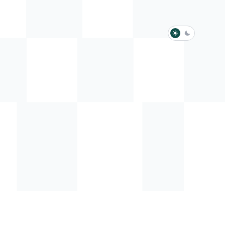
淺色模式
深色模式
防衛韌性委員會
動行程
歷任總統與副總統
展覽