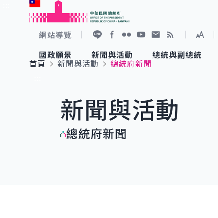
:::
跳到主要內容
中華民國總統府
網站導覽
展開
加入好友
Facebook
Flickr
YouTube
寫信給總統
RSS
國政願景
新聞與活動
總統與副總統
首頁
新聞與活動
總統府新聞
國政願景
新聞與活動
總統與副總統
參觀總統府
:::
新聞與活動
國家氣候變遷對策委員會
總統府新聞
賴清德總統
參觀資訊
總統府新聞
重要談話
影音頻道