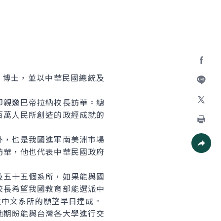
Facebo
）博士，並以中華民國總統及
加入好
親邀巴帝拉納校長訪華。總
百萬人民所創造的政經成就的
X
列印
，也是我國進軍南美洲市場
訪華，他也代表中華民國政府
社群分
五十五個系所，如果能與國
校長希望我國教育部能選派中
立中文系所的願望早日達成。
期盼能與台灣各大學進行交