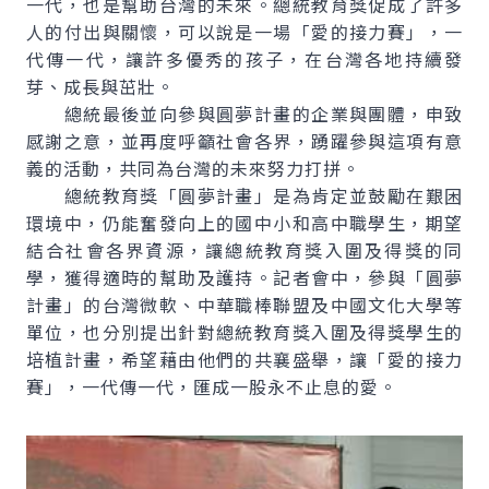
一代，也是幫助台灣的未來。總統教育獎促成了許多
人的付出與關懷，可以說是一場「愛的接力賽」，一
代傳一代，讓許多優秀的孩子，在台灣各地持續發
芽、成長與茁壯。
總統最後並向參與圓夢計畫的企業與團體，申致
感謝之意，並再度呼籲社會各界，踴躍參與這項有意
義的活動，共同為台灣的未來努力打拼。
總統教育獎「圓夢計畫」是為肯定並鼓勵在艱困
環境中，仍能奮發向上的國中小和高中職學生，期望
結合社會各界資源，讓總統教育獎入圍及得獎的同
學，獲得適時的幫助及護持。記者會中，參與「圓夢
計畫」的台灣微軟、中華職棒聯盟及中國文化大學等
單位，也分別提出針對總統教育獎入圍及得獎學生的
培植計畫，希望藉由他們的共襄盛舉，讓「愛的接力
賽」，一代傳一代，匯成一股永不止息的愛。