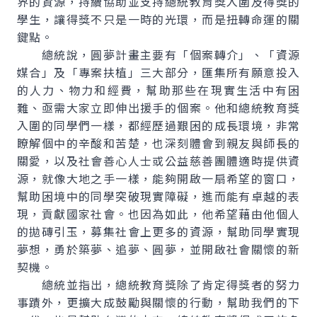
界的資源，持續協助並支持總統教育獎入圍及得獎的
學生，讓得獎不只是一時的光環，而是扭轉命運的關
鍵點。
總統說，圓夢計畫主要有「個案轉介」、「資源
媒合」及「專案扶植」三大部分，匯集所有願意投入
的人力、物力和經費，幫助那些在現實生活中有困
難、亟需大家立即伸出援手的個案。他和總統教育獎
入圍的同學們一樣，都經歷過艱困的成長環境，非常
瞭解個中的辛酸和苦楚，也深刻體會到親友與師長的
關愛，以及社會善心人士或公益慈善團體適時提供資
源，就像大地之手一樣，能夠開啟一扇希望的窗口，
幫助困境中的同學突破現實障礙，進而能有卓越的表
現，貢獻國家社會。也因為如此，他希望藉由他個人
的拋磚引玉，募集社會上更多的資源，幫助同學實現
夢想，勇於築夢、追夢、圓夢，並開啟社會關懷的新
契機。
總統並指出，總統教育獎除了肯定得獎者的努力
事蹟外，更擴大成鼓勵與關懷的行動，幫助我們的下