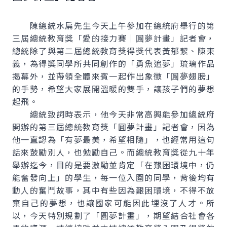
陳總統水扁先生今天上午參加在總統府舉行的第
三屆總統教育獎「愛的接力賽｜圓夢計畫」記者會，
總統除了與第二屆總統教育獎得獎代表黃郁絜、陳東
義，為得獎同學所共同創作的「勇魚追夢」琉璃作品
揭幕外，並帶領全體來賓一起作出象徵「圓夢翅膀」
的手勢，希望大家展開溫暖的雙手，讓孩子們的夢想
起飛。
總統致詞時表示，他今天非常高興能參加總統府
開辦的第三屆總統教育獎「圓夢計畫」記者會，因為
他一直認為「有夢最美，希望相隨」，也經常用這句
話來鼓勵別人，也勉勵自己。而總統教育獎從九十年
舉辦迄今，目的是要激勵並肯定「在艱困環境中，仍
能奮發向上」的學生，每一位入圍的同學，背後均有
動人的奮鬥故事，其中有些因為艱困環境，不得不放
棄自己的夢想，也讓國家可能因此埋沒了人才。所
以，今天特別規劃了「圓夢計畫」，期望結合社會各