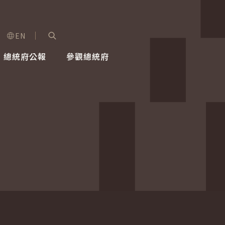
EN
字級選單
展開關鍵字搜尋
總統府公報
參觀總統府
健康台灣推動委員會
總統令
蕭美琴副總統
建築風華
全社會
每日活
行憲後
總統府
外交
網路相簿
國防