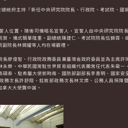
在總統府主持「新任中央研究院院長、行政院、考試院、國
誓人位置，隨後司儀唱名宣誓人，宣誓人由中央研究院院
祝賀，儀式簡單隆重。副總統陳建仁、考試院院長伍錦霖、
院副院長林錫耀等人均在場觀禮。
院長廖俊智、行政院政務委員兼臺灣省政府委員並為主席許
林永樂、中華民國常駐世界貿易組織代表團常任代表朱敬一
高碩泰、駐希臘大使郭時南、國防部副部長李喜明、國家安
政務次長許舒翔、銓敘部政務次長林文燦、公務人員保障
加拿大大使龔中誠。