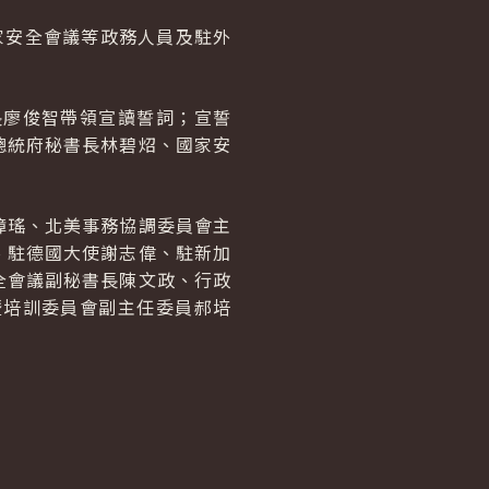
家安全會議等政務人員及駐外
長廖俊智帶領宣讀誓詞；宣誓
總統府秘書長林碧炤、國家安
璋瑤、北美事務協調委員會主
、駐德國大使謝志偉、駐新加
全會議副秘書長陳文政、行政
暨培訓委員會副主任委員郝培