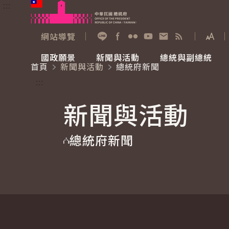
:::
跳到主要內容
中華民國總統府
網站導覽
展開
加入好友
Facebook
Flickr
YouTube
寫信給總統
RSS
國政願景
新聞與活動
總統與副總統
首頁
新聞與活動
總統府新聞
國政願景
新聞與活動
總統與副總統
參觀總統府
:::
新聞與活動
國家氣候變遷對策委員會
總統府新聞
賴清德總統
參觀資訊
總統府新聞
重要談話
影音頻道