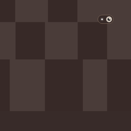
淺色模式
深色模式
防衛韌性委員會
動行程
歷任總統與副總統
展覽