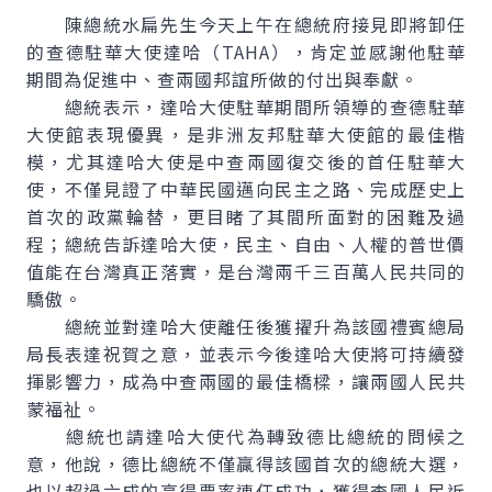
陳總統水扁先生今天上午在總統府接見即將卸任
的查德駐華大使達哈（TAHA），肯定並感謝他駐華
期間為促進中、查兩國邦誼所做的付出與奉獻。
總統表示，達哈大使駐華期間所領導的查德駐華
大使館表現優異，是非洲友邦駐華大使館的最佳楷
模，尤其達哈大使是中查兩國復交後的首任駐華大
使，不僅見證了中華民國邁向民主之路、完成歷史上
首次的政黨輪替，更目睹了其間所面對的困難及過
程；總統告訴達哈大使，民主、自由、人權的普世價
值能在台灣真正落實，是台灣兩千三百萬人民共同的
驕傲。
總統並對達哈大使離任後獲擢升為該國禮賓總局
局長表達祝賀之意，並表示今後達哈大使將可持續發
揮影響力，成為中查兩國的最佳橋樑，讓兩國人民共
蒙福祉。
總統也請達哈大使代為轉致德比總統的問候之
意，他說，德比總統不僅贏得該國首次的總統大選，
也以超過六成的高得票率連任成功，獲得查國人民近