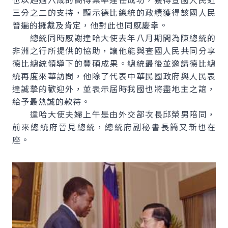
三分之二的支持，顯示德比總統的政績獲得該國人民
普遍的擁戴及肯定，他對此也同感慶幸。
總統同時感謝達哈大使去年八月期間為陳總統的
非洲之行所提供的協助，讓他能與查國人民共同分享
德比總統領導下的豐碩成果。總統最後並邀請德比總
統再度來華訪問，他除了代表中華民國政府與人民表
達誠摯的歡迎外，並表示屆時我國也將盡地主之誼，
給予最熱誠的款待。
達哈大使夫婦上午是由外交部次長邱榮男陪同，
前來總統府晉見總統，總統府副秘書長簡又新也在
座。