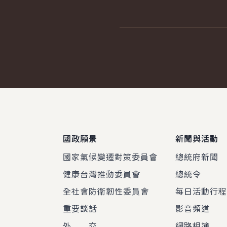
:::
國政願景
新聞與活動
國家氣候變遷對策委員會
總統府新聞
健康台灣推動委員會
總統令
全社會防衛韌性委員會
每日活動行
重要談話
影音頻道
外 交
網路相簿