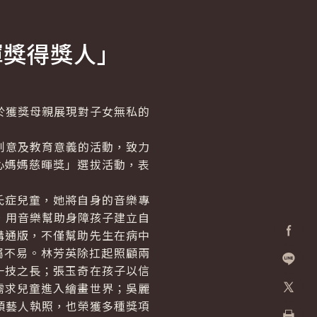
暉獎得獎人」
於獲獎母親展現對子女無私的
創意及教育意義的活動，致力
心媽媽慈暉獎」選拔活動，表
症兒童，她將自身的音樂專
，用音樂幫助身障孩子建立自
溝通版，不僅幫助先生在病中
Facebo
屬不易。林芳英除扛起照顧兩
一技之長；張玉奇在孩子以信
加入好
需求兒童進入繪畫世界；吳麗
頭藝人執照，也榮獲多種獎項
X