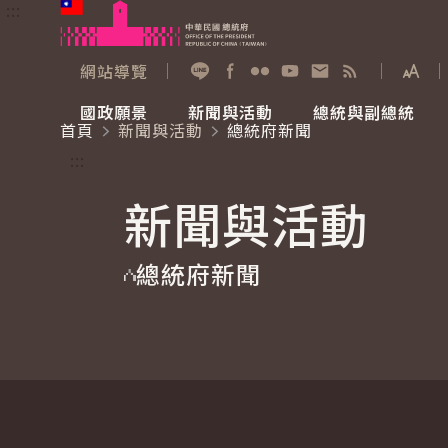
:::
跳到主要內容
中華民國總統府
網站導覽
展開
加入好友
Facebook
Flickr
YouTube
寫信給總統
RSS
國政願景
新聞與活動
總統與副總統
首頁
新聞與活動
總統府新聞
國政願景
新聞與活動
總統與副總統
參觀總統府
:::
新聞與活動
國家氣候變遷對策委員會
總統府新聞
賴清德總統
參觀資訊
總統府新聞
重要談話
影音頻道