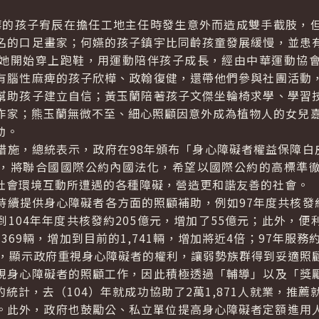
孩子宥辰在擔任工地主任時發生意外而造成雙手截肢，但
名的口足畫家；何嬿的孩子鎮宇比同齡孩童發展緩慢，並患
她開始穿上跑鞋，用運動陪伴孩子成長，經由中華運動協
有腦性麻痺的孩子欣樺、政翰復健，還帶他們參與社團活動
幫助孩子建立自信；黃玉蘭陪著孩子文傑坐輪椅求學、學習
作家；熊玉蘭無微不至、細心照顧因意外成為植物人的女兒嘉
動。
，總統表示，政府在98年頒布「身心障礙者權益保障白皮
，將聯合國國際公約內國法化，希望以國際公約的高標準
社會環境互動所遭遇的各種障礙，營造更和諧友善的社會。
提供身心障礙者各方面的照顧補助，例如97年度共核發約
104年年度共核發約205億元，增加了55億元；此外，
369輛，增加到目前的1,741輛，增加將近4倍；97年服
5倍，顯示政府重視身心障礙者的權利，讓弱勢族群得到妥適照
身心障礙者的照顧工作，因此積極透過「輔導」以及「獎勵
計，去（104）年就成功協助了2萬1,871人就業，推薦就
當大。此外，政府也鼓勵公、私立單位提高身心障礙者定額進用