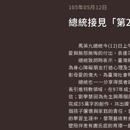
105年05月12日
總統接見「第
馬英九總統今(12)日上
愛與無怨無悔的付出，表達
總統致詞時表示，臺灣無障
為身心障礙朋友打造心理及
彰母愛的偉大，為臺灣社會
總統也一一分享得獎者的
長引進特教領域，在97年
信；劉學慧因為先生與兩個
完成35萬字的創作，共出
個孩子儷憓與家鈺的責任，
的學習生涯中，發現藝術對
壁陪伴患有唐氏症的育瑋一