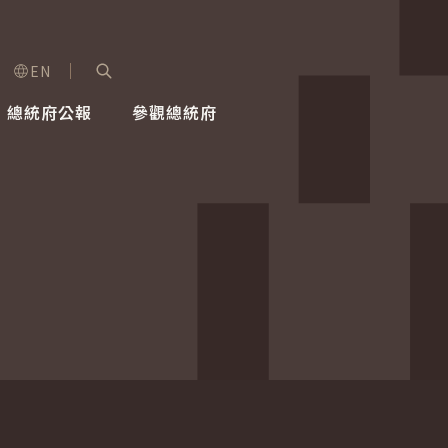
EN
字級選單
展開關鍵字搜尋
總統府公報
參觀總統府
健康台灣推動委員會
總統令
蕭美琴副總統
建築風華
全社會
每日活
行憲後
總統府
外交
網路相簿
國防