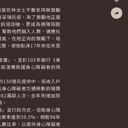
列印
是在林女士不斷支持與鼓勵
有妥瑞氏症，為了鼓勵他正面
社群分
會的培訓後，更成為視障陪跑
，幫助他們融入人群、適應社
技能，在她正向的鼓勵下，培
慧，使她臥床17年來從未受
書」，並於103年施行《身
徹底落實我國身心障礙者的保
150億元提供中、低收入戶
便利身心障礙者交通移動的復康
務約82萬餘人次，去年則增加到
顧。
」並行的方式，協助身心障
業率達到59.5%，相較96年
人數比率，以提供身心障礙者