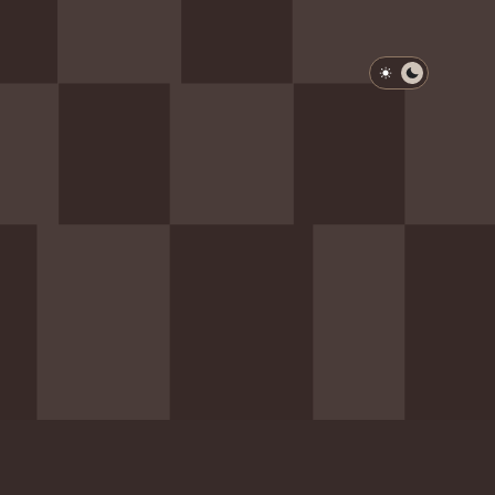
淺色模式
深色模式
防衛韌性委員會
動行程
歷任總統與副總統
展覽