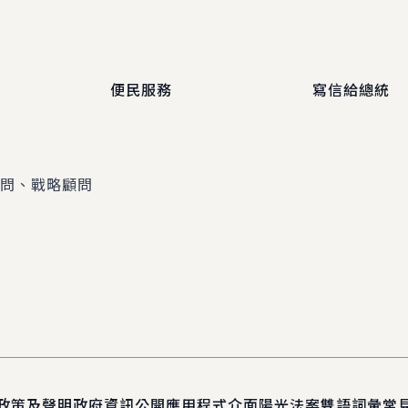
便民服務
寫信給總統
顧問、戰略顧問
政策及聲明
政府資訊公開
應用程式介面
陽光法案
雙語詞彙
常