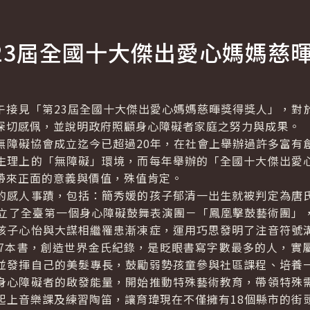
23屆全國十大傑出愛心媽媽慈
午接見「第23屆全國十大傑出愛心媽媽慈暉獎得獎人」，對
深切感佩，並說明政府照顧身心障礙者家庭之努力與成果。
礙協會成立迄今已超過20年，在社會上舉辦過許多富有
生理上的「無障礙」環境，而每年舉辦的「全國十大傑出愛
帶來正面的意義與價值，殊值肯定。
感人事蹟，包括：簡秀媛的孩子郁清一出生就被判定為唐氏
成立了全臺第一個身心障礙鼓舞表演團－「鳳凰擊鼓藝術團」
孩子心怡與大謀相繼罹患漸凍症，運用巧思發明了注音符號
版7本書，創造世界金氏紀錄，是眨眼書寫字數最多的人，實
並發揮自己的美髮專長，鼓勵弱勢孩童參與社區課程、培養
身心障礙者的啟發能量，開始推動特殊藝術教育，帶領特殊
起上音樂課及練習陶笛，讓育瑋現在不僅擁有18個縣市的街