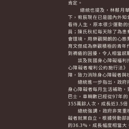
肯定。
總統也提及，林蔡月華的
下，宥辰現在已是國內外知
看待人生，原本很少運動的
員；陳氏秋紅每天除了為患
會環境，用樂觀開朗的心態
育文傑成為樂觀積極的青年
到褥瘡的困擾，令人相當感
談及我國身心障礙福利措施
心障礙者權利公約施行法》
障，致力消除身心障礙者與
總統進一步指出，政府持續
身心障礙者每月生活補助，到
巴士，車輛數已經從97年的 
355萬餘人次，成長近3.
總統強調，政府非常重視
礙者就業自立。根據勞動部的統
的36.3%，成長幅度相