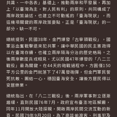
共識、一中各表」基礎上，推動兩岸和平發展，再加
上「以臺灣為主，對人民有利」的原則，共同構成了
兩岸政策論述，也建立不可動搖的「臺海現狀」，而
這幾項關鍵的兩岸政策要點，正是「臺海現狀」的一
部分，缺一不可。
總統提到，民國38年，金門爆發「古寧頭戰役」，國
軍浴血奮戰擊退來犯共軍，讓中華民國的民主憲政得
以在臺灣存續，也確立兩岸隔海分治的歷史格局。之
後兩岸數度兵戎相見，尤以民國47年爆發的「八二三
戰役」最為關鍵。在44天的砲戰過程中，方圓僅150
平方公里的金門就落下了47萬發砲彈，但金門軍民誓
死抗敵、團結一心，穩固臺海安全，讓後方居民得以
安居樂業。
總統指出，在「八二三戰役」後，兩岸軍事對立逐漸
趨緩，直到民國76年7月，政府宣布臺澎地區解嚴，
同年11月開放大陸探親，開啟兩岸民間交流互動的新
頁。民國79年9月20日，為了商談偷渡客、刑事犯及