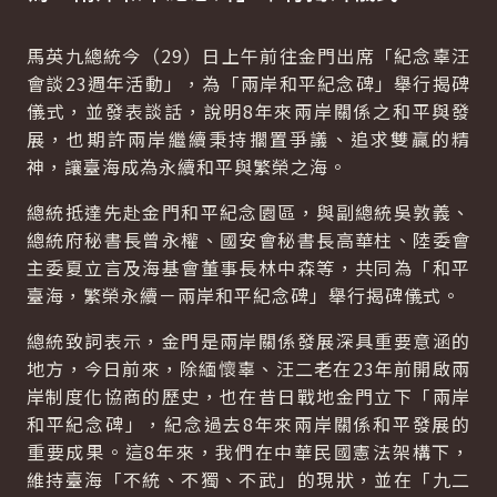
馬英九總統今（29）日上午前往金門出席「紀念辜汪
會談23週年活動」，為「兩岸和平紀念碑」舉行揭碑
儀式，並發表談話，說明8年來兩岸關係之和平與發
展，也期許兩岸繼續秉持擱置爭議、追求雙贏的精
神，讓臺海成為永續和平與繁榮之海。
總統抵達先赴金門和平紀念園區，與副總統吳敦義、
總統府秘書長曾永權、國安會秘書長高華柱、陸委會
主委夏立言及海基會董事長林中森等，共同為「和平
臺海，繁榮永續－兩岸和平紀念碑」舉行揭碑儀式。
總統致詞表示，金門是兩岸關係發展深具重要意涵的
地方，今日前來，除緬懷辜、汪二老在23年前開啟兩
岸制度化協商的歷史，也在昔日戰地金門立下「兩岸
和平紀念碑」，紀念過去8年來兩岸關係和平發展的
重要成果。這8年來，我們在中華民國憲法架構下，
維持臺海「不統、不獨、不武」的現狀，並在「九二