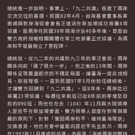
總統進一步說明，事實上，「九二共識」搭建了兩岸
交流交往的基礎。民國82年4月，由海基會董事長辜
振甫與對岸海協會會長汪道涵在新加坡成功簽署4項
協議，是兩岸在民國38年隔海分治40多年後，首度由
雙方政府授權相關團體在第三地簽署正式協議，為兩
岸和平發展樹立了里程碑。
總統說，從九二年的共識到九三年的辜汪會談，兩岸
關係向前「邁了很大一步」，但之後的15年間，兩岸
關係呈現震盪起伏的不穩定局面，讓臺海一度兵戎相
見、劍拔弩張。一直到民國97年5月他就任總統後，
才讓雙方回歸到「九二共識」。這8年來，兩岸迄已
簽署23項協議，每週往來航班已從8年前的零增至目
前的890班；而他也在去（104）年11月與大陸領導
人習近平在新加坡會面，雙方領導人首度在對等與尊
嚴的原則下，針對「鞏固兩岸和平、維持臺海現狀」
交換意見，他也在會中當面向習近平先生表示，兩岸
在1992年11月達成的共識，內容是「海峽兩岸均堅持