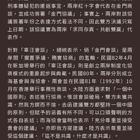
刑事嫌疑犯的遣返事宜，兩岸紅十字會代表在金門商
談，並成功簽署「金門協議」；事實上，兩岸對該協
議簽署年份之表達方式看法不同，因此雙方決議只寫
上日期，該協議實為兩岸「求同存異、共創雙贏」代
表作。
針對「辜汪會談」，總統表示，倘「金門會談」是兩
岸間「擱置爭議、務實協商」的濫觴，民國82年4月
在新加坡舉行的「辜汪會談」則是創立兩岸制度化協
商模式的重要起步與典範。民國80年，兩岸分別成立
海基會與海協會，兩會並在民國81年（1992年）10
月在香港舉行事務性商談，大陸方面要求對「一個中
國原則」表述進行協商。惟該會談破局，雙方未獲共
識，然我方鍥而不捨，去函建議雙方都堅持一個中國
的原則，但賦予的涵義有所不同，可以口頭聲明的方
式各自表述；而海協會當時也表示「充分尊重並接受
貴會的建議」。亦即我方提建議，陸方表示尊重並接
受這個建議，「這不是共識，什麼才是共識」。