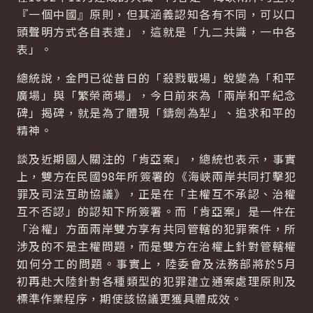
『一個中國』原則，但其涵義認知各有不同，可以口
頭聲明方式各自表達」，這就是「九二共識，一中各
表」。
總統說，金門已從昔日的「殺戮戰場」蛻變為「和平
廣場」與「繁榮商場」，今日前來為「兩岸和平紀念
碑」揭碑，就是為了體現「鑄劍為犁」、追求和平的
精神。
談及近期國人關注的「肯亞案」，總統也表示，事實
上，雙方在民國98年所簽署的《海峽兩岸共同打擊犯
罪及司法互助協議》，正是在「主權互不承認、治權
互不否認」的認知下所簽署。而「肯亞案」是一件在
「治權」方面兩岸雙方享有共同管轄的犯罪案件，所
涉及的不是主權問題，而是雙方在治權上針對管轄權
如何分工的問題。事實上，陸委會及法務部將於5月
初再赴大陸針對各種類型的犯罪建立通案處理原則及
標準作業程序，期使該協議更獲具體成效。