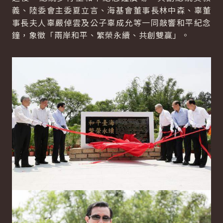
義、陸委會主委夏立言、海基會董事長林中森、辜董
事長夫人辜嚴倬雲及公子辜成允等一同敲響和平紀念
鐘，象徵「兩岸和平、繁榮永續、共創雙贏」。