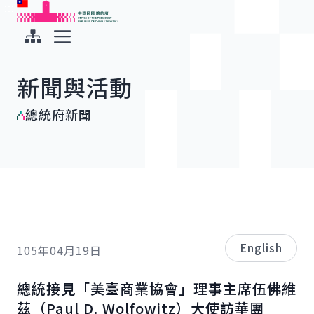
:::
:::
跳到主要內容
中華民國總統府
展開選單
新聞與活動
總統府新聞
English
105年04月19日
總統接見「美臺商業協會」理事主席伍佛維
茲（
Paul D. Wolfowitz
）大使訪華團