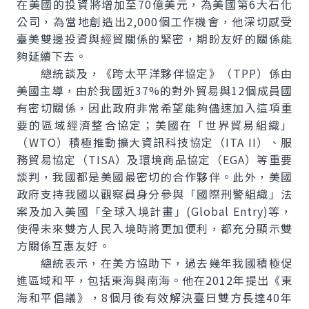
在美國的投資將增加至70億美元，為美國第6大石化
公司，為當地創造出2,000個工作機會，他深切感受
臺美雙邊投資與經貿關係的緊密，期盼友好的關係能
夠延續下去。
總統談及，《跨太平洋夥伴協定》（TPP）係由
美國主導，由於我國近37%的對外貿易與12個成員國
有密切關係，因此政府非常希望能夠儘速加入這項重
要的區域經濟整合協定；美國在「世界貿易組織」
（WTO）積極推動擴大資訊科技協定（ITA II）、服
務貿易協定（TISA）及環境商品協定（EGA）等重要
談判，我國都是美國最密切的合作夥伴。此外，美國
政府支持我國以觀察員身分參與「國際刑警組織」法
案及加入美國「全球入境計畫」(
Global Entry
)等，
使得未來雙方人民入境時將更加便利，都充分顯示雙
方關係互惠友好。
總統表示，在美方協助下，過去幾年我國積極促
進區域和平，包括東海與南海。他在2012年提出《東
海和平倡議》，8個月後有效解決臺日雙方長達40年