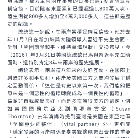
項協議，雙方主管兩岸事務的首長已經7度會晤並互
稱官銜，目前陸客來臺累計已經超過1,800萬人次，
陸生則從800多人增加至4萬2,000多人，這些都是歷
史的紀錄。
總統進一步說，在兩岸累積足夠互信後，他於去
年11月7日在新加坡與大陸領導人習近平先生會面，
針對「鞏固兩岸和平、維持臺海現狀」交換意見，今
（2016）年3月31日美國總統歐巴馬與習近平先生晤
面時，還特別肯定8年來兩岸的歷史進展。
總統表示，兩岸這八年來的友好互動，在國際上
創造許多和平紅利，兩岸及美國三方之間均發展了穩
定互動關係，「這也是有史以來第一次，我們能夠把
原來是一個惡性的循環轉變成為一個良性的循環」，
這並非自我感覺良好，而是多次獲得美方的肯定，例
如美國國務院亞太副助卿董雲裳（
Susan
Thornton
）去年演講時提到臺灣是美國在東亞地區
「至關重要的夥伴」（
vital partner
）外，更強調
「穩定發展的兩岸關係是臺美雙邊能緊密合作的重要