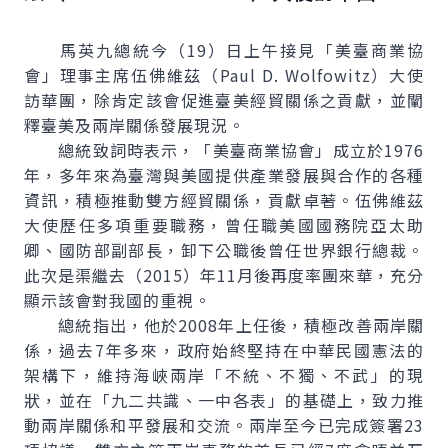
馬英九總統今（19）日上午接見「美臺商業協
會」理事主席伍佛維茲（
Paul D. Wolfowitz
）大使
訪華團，除肯定該會促進臺美經貿關係之貢獻，並闡
釋臺美及兩岸關係發展現況。
總統致詞時表示，「美臺商業協會」成立於1976
年，多年來為臺灣與美國提供產業發展與合作的各種
資訊，積極推動雙方經貿關係，貢獻卓著。伍佛維茲
大使歷任多項重要職務，曾任職美國國務院亞太助
卿、國防部副部長，卸下公職後曾任世界銀行總裁。
此次是渠繼去（2015）年11月後再度率團來華，充分
顯示該會對我國的重視。
總統指出，他於2008年上任後，積極改善兩岸關
係，過去7年多來，政府始終堅持在中華民國憲法的
架構下，維持海峽兩岸「不統、不獨、不武」的現
狀，並在「九二共識、一中各表」的基礎上，致力推
動兩岸關係和平發展和交流。兩岸至今已完成簽署23