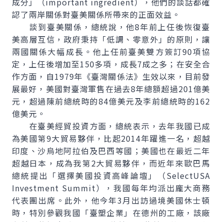
成分」（
important ingredient
），他們的談話都確
認了兩岸關係對臺美關係所帶來的正面效益。
談到臺美關係，總統說，他8年前上任後恢復臺
美高層互信，政府秉持「低調、零意外」的原則，讓
兩國關係大幅成長。他上任前臺美雙方簽訂90項協
定，上任後增加至150多項，成長7成之多；在安全合
作方面，自1979年《臺灣關係法》生效以來，目前發
展最好，美國對臺灣軍售在過去8年總額超過201億美
元，超過陳前總統時的84億美元及李前總統時的162
億美元。
在臺美經貿投資方面，總統表示，去年我國已成
為美國第9大貿易夥伴，比起2014年躍進一名，超越
印度、沙烏地阿拉伯及巴西等國；美國也在最近二年
超越日本，成為我第2大貿易夥伴，而近年來歐巴馬
總統提出「選擇美國投資高峰論壇」（
SelectUSA
Investment Summit
），我國每年均派出龐大商務
代表團出席。此外，他今年3月出訪過境美國休士頓
時，特別參觀我國「臺塑企業」在德州的工廠，該廠