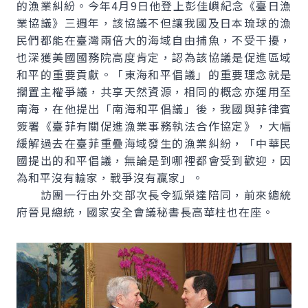
的漁業糾紛。今年4月9日他登上彭佳嶼紀念《臺日漁
業協議》三週年，該協議不但讓我國及日本琉球的漁
民們都能在臺灣兩倍大的海域自由捕魚，不受干擾，
也深獲美國國務院高度肯定，認為該協議是促進區域
和平的重要貢獻。「東海和平倡議」的重要理念就是
擱置主權爭議，共享天然資源，相同的概念亦運用至
南海，在他提出「南海和平倡議」後，我國與菲律賓
簽署《臺菲有關促進漁業事務執法合作協定》，大幅
緩解過去在臺菲重疊海域發生的漁業糾紛，「中華民
國提出的和平倡議，無論是到哪裡都會受到歡迎，因
為和平沒有輸家，戰爭沒有贏家」。
訪團一行由外交部次長令狐榮達陪同，前來總統
府晉見總統，國家安全會議秘書長高華柱也在座。