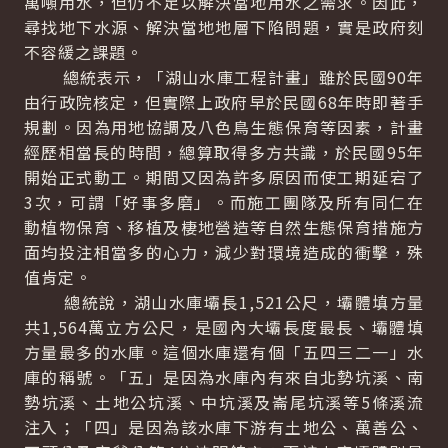
萬噸用水，但仍不足以解決當地用水之需求。因此，
尋找地下水源、解決當地地層下陷問題，實是政府刻
不容緩之課題。
總統表示，「湖山水庫工程計畫」雖於民國90年
由行政院核定，但實際上政府早於民國68年時即著手
規劃。因為用地協調及八色鳥生態保育等因素，計畫
經歷相當長的時間，總算取得多方共識，於民國95年
開始正式動工。期間又因為許多原因而使工期延宕了
3次，可謂「好事多磨」。而施工團隊及所有同仁在
動植物保育、移植及棲地營造等自然生態保育措施方
面均投注相當多的心力，減少對環境造成的衝擊，殊
值肯定。
總統說，湖山水庫壩長1,521公尺，壩體填方量
共1,564萬立方公尺，是國內大壩長度最長、壩體填
方量最多的水庫。這個水庫還有個「五四三二一」水
庫的稱號。「五」是因為水庫內有來自北勢坑溪、南
勢坑溪、土地公坑溪、中坑溪及崙尾坑溪等5條溪流
注入；「四」是因為該水庫下游有土地公、萬善公、