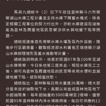
馬英九總統今（2）日下午前往雲林縣斗六市視
察湖山水庫工程計畫並主持水庫下閘蓄水儀式，除肯
定相關工程單位的努力付出外，亦盼水庫建設完竣後
能為雲林及周邊地區民眾解決供水與地層下陷等問
題。
總統抵達後首先視察水庫大壩及區內外設施，隨
後步行至觀景臺，聽取經濟部水利署長王瑞德簡介湖
山水庫辦理情形及蓄水推動等計畫。
總統致詞時表示，他曾於民國97年及100年至湖
山水庫視察，今日係他第三度來此，相信水庫完工之
後，將可為雲林及周邊地區的民眾帶來用水便利並減
緩地層下陷，感到相當欣慰。
總統指出，雲林縣每日用水量達26萬噸，絕大部
分是來自於抽取地下水，長期以來造成雲林地區地下
水超抽現象，每年超抽量約5000萬噸至2億噸，儘管
民國95年雲林縣林內淨水場啟用後，每日可供應約12