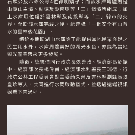
石頭公及帝爺公等4位神明鎮守；而該水庫壩體則是
由湖山主壩、副壩及湖南壩等「三」個壩所組成；加
上水庫區位處於雲林縣及南投縣等「二」縣市的交
界，至盼該水庫完竣之後，能建構「一個安全有山有
水的雲林後花園」。
總統亦期盼湖山水庫除了能提供當地民眾充足之
民生用水外，水庫周邊美好的湖光水色，亦能為當地
觀光產業帶來更多發展。
隨後，總統偕同行政院長張善政、經濟部長鄧振
中、經濟部次長楊偉甫、經濟部水利署長王瑞德、行
政院公共工程委員會副主委顏久榮及雲林縣副縣長張
皇珍等人，共同進行水閘啟動儀式，並透過遠端視訊
觀看下閘過程。