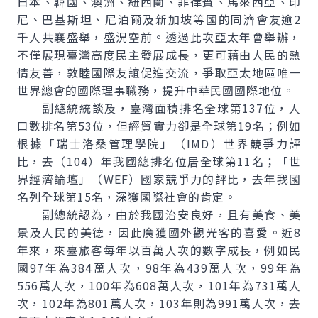
日本、韓國、澳洲、紐西蘭、菲律賓、馬來西亞、印
尼、巴基斯坦、尼泊爾及新加坡等國的同濟會友逾2
千人共襄盛舉，盛況空前。透過此次亞太年會舉辦，
不僅展現臺灣高度民主發展成長，更可藉由人民的熱
情友善，敦睦國際友誼促進交流，爭取亞太地區唯一
世界總會的國際理事職務，提升中華民國國際地位。
副總統統談及，臺灣面積排名全球第137位，人
口數排名第53位，但經貿實力卻是全球第19名；例如
根據「瑞士洛桑管理學院」（IMD）世界競爭力評
比，去（104）年我國總排名位居全球第11名；「世
界經濟論壇」（WEF）國家競爭力的評比，去年我國
名列全球第15名，深獲國際社會的肯定。
副總統認為，由於我國治安良好，且有美食、美
景及人民的美德，因此廣獲國外觀光客的喜愛。近8
年來，來臺旅客每年以百萬人次的數字成長，例如民
國97年為384萬人次，98年為439萬人次，99年為
556萬人次，100年為608萬人次，101年為731萬人
次，102年為801萬人次，103年則為991萬人次，去