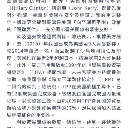
金額最高的時期。此外，美國前國務卿柯琳頓
（Hillary Clinton）與凱瑞（John Kerry）都曾先後
對外強調，臺灣是美國在安全及經濟方面的重要夥
伴。凱瑞更曾提到臺灣是美國「向亞洲再平衡」政策
的「關鍵要件」，充分顯示臺美關係的緊密友好。
談及臺美雙邊經貿關係，總統表示，根據美方統
計，去（2015）年我國已成為美國第9大貿易夥伴，
較2014年躍進一名，而且超越了沙烏地阿拉伯及印
度；美國也在最近2年超越日本，成為我第2大貿易夥
伴；此外，雙方已重新啟動1994年的《貿易暨投資架
構協定》（TIFA）相關協商，未來希望美方持續提供
協助，讓我國參與《跨太平洋夥伴協定》（TPP）第
二回合的談判。總統說，TPP在美國積極主導下，已
有12個成員國完成簽署，後續將由各國完成國內批准
程序，以使協定生效。由於我方與TPP會員國的貿易
額約佔我方對外貿易總額的37%，足見我國加入該區
域經濟整合的重要性。
對於兩岸關係的發展，總統說，他第一任就職時