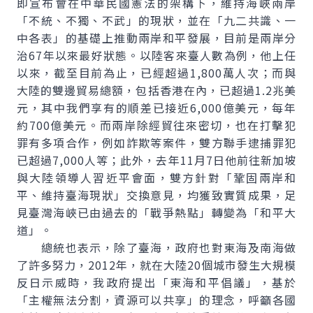
即宣布會在中華民國憲法的架構下，維持海峽兩岸
「不統、不獨、不武」的現狀，並在「九二共識、一
中各表」的基礎上推動兩岸和平發展，目前是兩岸分
治67年以來最好狀態。以陸客來臺人數為例，他上任
以來，截至目前為止，已經超過1,800萬人次；而與
大陸的雙邊貿易總額，包括香港在內，已超過1.2兆美
元，其中我們享有的順差已接近6,000億美元，每年
約700億美元。而兩岸除經貿往來密切，也在打擊犯
罪有多項合作，例如詐欺等案件，雙方聯手逮捕罪犯
已超過7,000人等；此外，去年11月7日他前往新加坡
與大陸領導人習近平會面，雙方針對「鞏固兩岸和
平、維持臺海現狀」交換意見，均獲致實質成果，足
見臺灣海峽已由過去的「戰爭熱點」轉變為「和平大
道」。
總統也表示，除了臺海，政府也對東海及南海做
了許多努力，2012年，就在大陸20個城市發生大規模
反日示威時，我政府提出「東海和平倡議」，基於
「主權無法分割，資源可以共享」的理念，呼籲各國