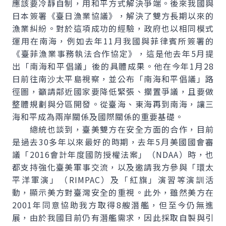
應該要冷靜自制，用和平方式解決爭端。後來我國與
日本簽署《臺日漁業協議》，解決了雙方長期以來的
漁業糾紛。對於這項成功的經驗，政府也以相同模式
運用在南海，例如去年11月我國與菲律賓所簽署的
《臺菲漁業事務執法合作協定》，這是他去年5月提
出「南海和平倡議」後的具體成果。他在今年1月28
日前往南沙太平島視察，並公布「南海和平倡議」路
徑圖，籲請鄰近國家要降低緊張、擱置爭議，且要做
整體規劃與分區開發。從臺海、東海再到南海，讓三
海和平成為兩岸關係及國際關係的重要基礎。
總統也談到，臺美雙方在安全方面的合作，目前
是過去30多年以來最好的時期，去年5月美國國會審
議「2016會計年度國防授權法案」（NDAA）時，也
都支持強化臺美軍事交流，以及邀請我方參與「環太
平洋軍演」（RIMPAC）及「紅旗」演習等演訓活
動，顯示美方對臺灣安全的重視。此外，雖然美方在
2001年同意協助我方取得8艘潛艦，但至今仍無進
展，由於我國目前仍有潛艦需求，因此採取自製與引