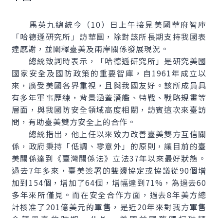
馬英九總統今（10）日上午接見美國華府智庫
「哈德遜研究所」訪華團，除對該所長期支持我國表
達感謝，並闡釋臺美及兩岸關係發展現況。
總統致詞時表示，「哈德遜研究所」是研究美國
國家安全及國防政策的重要智庫，自1961年成立以
來，廣受美國各界重視，且與我國友好。該所成員具
有多年軍事歷練，背景涵蓋潛艦、特戰、戰略規畫等
層面，與我國防安全領域高度相關，訪賓這次來臺訪
問，有助臺美雙方安全上的合作。
總統指出，他上任以來致力改善臺美雙方互信關
係，政府秉持「低調、零意外」的原則，讓目前的臺
美關係達到《臺灣關係法》立法37年以來最好狀態。
過去7年多來，臺美簽署的雙邊協定或協議從90個增
加到154個，增加了64個，增幅達到71%，為過去60
多年來所僅見。而在安全合作方面，過去8年美方總
計核准了201億美元的軍售，是近20年來對我方軍售