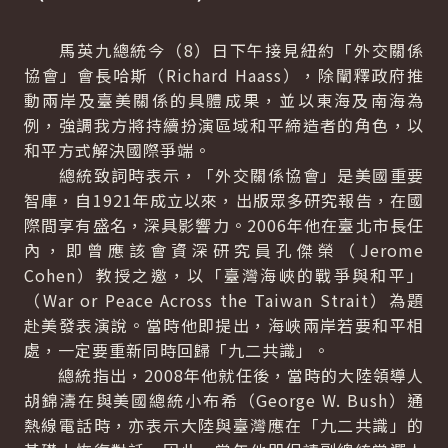
馬英九總統今（8）日下午接見紐約「外交關係
協會」會長哈斯（
Richard Haass
），除闡釋政府推
動兩岸及臺美關係的具體成果，並以東海及南海為
例，強調我方將持續扮演區域和平締造者的角色，以
和平方式解決國際爭端。
總統致詞時表示，「外交關係協會」是美國重要
智庫，自1921年成立以來，出版眾多研究報告，在國
際間享有盛名，深具影響力。2006年他在臺北市長任
內，即曾應該會資深研究員孔傑榮（
Jerome
Cohen
）教授之邀，以「臺灣海峽的戰爭與和平」
（War or Peace Across the Taiwan Strait）為題
赴美發表演說。當時他即提出，海峽兩岸若要和平相
處，一定要重新同時回歸「九二共識」。
總統指出，2008年他就任後，當時的大陸領導人
胡錦濤在與美國總統小布希（
George W. Bush
）通
熱線電話時，亦表示大陸與臺灣應在「九二共識」的