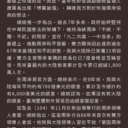
基礎上恢復對話。因此，當年他即促請副總統當選人
蕭萬長出席「博鰲論壇」，轉達我方對於恢復兩岸協
商的想法。
總統進一步指出，過去7年多來，政府始終堅持
在中華民國憲法的架構下，維持海峽兩岸「不統、不
獨、不武」的現狀，並在「九二共識、一中各表」的
基礎上，推動兩岸和平發展，雙方關係因此達到過去
67年來最穩定和平的狀態。我與大陸除已簽署23項協
議，雙方主管兩岸事務的首長也已7度會晤並互稱官
銜，而來臺觀光的大陸旅客累計至今更已超過1,800
萬人次。
在兩岸貿易方面，總統表示，近8年來，我與大
陸每年平均約有700億美元的順差，累計至今總計約
有6,000億美元的順差。總統認為，如果沒有對大陸
的順差，臺灣整體對外貿易恐由順差變逆差。
談及去（104）年11月在新加坡舉行的兩岸領導
人會面，總統指出，這是兩岸分治66年來首次有雙方
領導人會談。他除與大陸領導人習近平就「鞏固兩岸