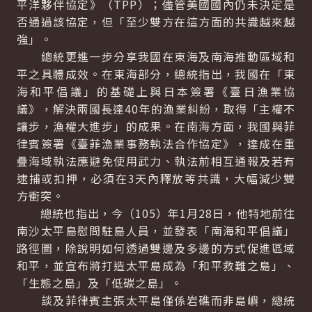
平洋夥伴協定》（TPP）；儘管美國國內仍未決定是
否通過該協定，但「至少雙方在這方面的共識越來越
強」。
總統更進一步分享我國在東海及南海推動區域和
平之具體成效。在東海部分，總統指出，我國在「東
海和平倡議」的基礎上與日本簽署《臺日漁業協
議》，解決兩國長達40年的漁業糾紛，取得「主權不
讓步，漁權大進步」的成果。在南海方面，我國與菲
律賓簽署《臺菲漁業事務執法合作協定》，達成在重
疊海域執法應避免使用武力、執法前相互通報及若有
逮捕或扣押，必須在3天內釋放等共識，大幅減少雙
方衝突。
總統也指出，今（105）年1月28日，他特地前往
南沙太平島慰問駐島人員，並發表「南海和平倡議」
路徑圖，除說明如何透過雙邊及多邊的方式促進區域
和平，並宣布將打造太平島成為「和平救難之島」、
「生態之島」及「低碳之島」。
談及菲律賓主張太平島僅係岩礁而非島嶼，總統