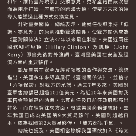
和平、維持臺海現狀」交換意見，更希望藉由該次會
面為兩岸打造一座無形的跨海大橋，使雙方未來的領
導人能透過此種方式交換意見。
針對臺美關係，總統表示，他就任後即秉持「低
調、零意外」的原則推動雙邊關係，使雙方關係成為
《臺灣關係法》立法37年以來最佳狀態。美國近兩任
國務卿柯琳頓（
Hillary Clinton
）及凱瑞（
John
Kerry
）即曾先後對外強調，臺灣是美國在安全及經
濟方面的重要夥伴。
談及臺美在安全及經貿領域的合作與交流，總統
指出，美國多年來認真履行《臺灣關係法》，並信守
「六項保證」對我方的承諾。過去7年多來，美國對
臺軍售總額已超過201億美元，為近20年來美國對我
軍售金額最高的時期，比其前任及再前任政府都高出
許多。而在經貿往來方面，根據美國商務部統計，去
年我國已成為美國第9大貿易夥伴，美國則超越日
本，成為我國第2大貿易夥伴，「雙方都很爭氣」。
總統也提及，美國相當瞭解我國亟欲加入《跨太