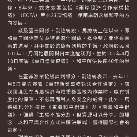
係，8年來，雙方簽署包括《兩岸經濟合作架構協
議》（ECFA）等共23項協議，使兩岸朝永續和平的方
向發展。
談及臺日關係，副總統說，馬總統上任以來，即
將臺日關係定位為特別夥伴關係，迄今雙方關係有顯
著的進展，其中關於釣魚台列嶼的爭議，政府於民國
101年11月開始展開與日本漁權談判，並於102年4月
10日簽署《臺日漁業協議》，和平解決長達40年的爭
議。
在臺菲漁業協議談判部分，副總統表示，去年11
月5日雙方簽署《臺菲漁業事務執法合作協定》，讓
我國漁民在專屬經濟海域重疊區域內作業時，能有制
度化的保障，不必再面對人身安全的威脅。此外，馬
總統也分別提出《東海和平倡議》與《南海和平倡
議》，強調「主權不能分割，但資源可以分享」的理
念，以和平與合作方式來解決爭端，獲得國際社會的
肯定。