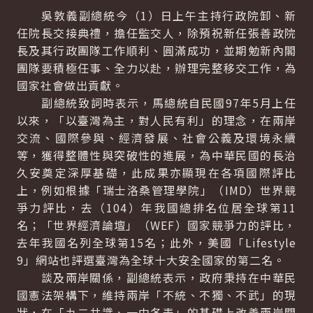
吳敦義副總統今（1）日上午主持行政院卸、新
任院長交接典禮，擔任監交人，除預祝新任張善政院
長及其行政團隊工作順利、圓滿成功，並期勉新內閣
團隊要積極任事、全力以赴，辦理完整移交工作，為
國家社會做出貢獻。
副總統致詞時表示，馬總統自民國97年5月上任
以來，「以臺灣為主，對人民有利」的理念，在兩岸
交流、國際參與、經濟發展、社會公義及環境永續
等，獲得整體性與突破性的進展，為中華民國的長治
久安奠定深厚基礎，此成果亦顯現在各項國際評比
上，例如根據「瑞士洛桑管理學院」（IMD）世界競
爭力評比，去（104）年我國總排名位居全球第11
名；「世界經濟論壇」（WEF）國家競爭力的評比，
去年我國名列全球第15名；此外，美國「Lifestyle
9」網站也評選臺灣為全球十大安全國家的第二名。
談及兩岸關係，副總統表示，政府秉持在中華民
國憲法架構下，維持兩岸「不統、不獨、不武」的現
狀，在「九二共識、一中各表」的基礎上改善兩岸關