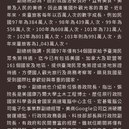
副總統認為，由於我國治安良好，且有美食、美
景及人民的美德，因此廣獲國外觀光客的喜愛。近8
年來，來臺旅客每年以百萬人次的數字成長，例如民
國97年為384萬人次，98年為439萬人次，99年為
556萬人次，100年為608萬人次，101年為731萬人
次，102年為801萬人次，103年則為991萬人次，去
年來臺旅客為1,043萬人次。
副總統強調，民國97年僅有54個國家給予臺灣民
眾免簽待遇，迄今已有包括美國、加拿大及歐盟等
161個國家及地區，提供臺灣民眾免簽證或落地簽證
待遇，方便國人觀光旅行及商務考察等，顯見我國是
受到國際社會歡迎與尊重的國家。
會中，副總統也介紹新任張善政院長，指出，張
院長是美國康乃爾大學土木工程博士，歷任原行政院
國家科學委員會國家高速電腦中心主任、宏碁電腦公
司電子化事業群副總經理，美商Google公司亞洲硬體
營運總監，行政院政務委員、科技部部長與行政院副
院長，有政府和民間豐富的經歷。雖就任期間將僅有