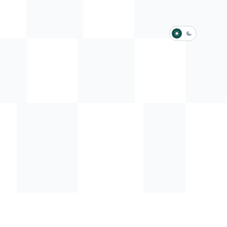
淺色模式
深色模式
防衛韌性委員會
動行程
歷任總統與副總統
展覽