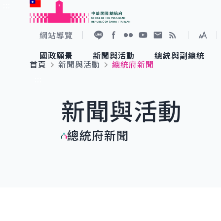
:::
跳到主要內容
中華民國總統府
網站導覽
展開
加入好友
Facebook
Flickr
YouTube
寫信給總統
RSS
國政願景
新聞與活動
總統與副總統
首頁
新聞與活動
總統府新聞
國政願景
新聞與活動
總統與副總統
參觀總統府
:::
新聞與活動
國家氣候變遷對策委員會
總統府新聞
賴清德總統
參觀資訊
總統府新聞
重要談話
影音頻道