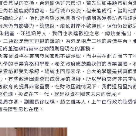
寶貴意見的交換，台港關係非常密切，董先生如果願意到台
任內希望能訪問香港，進行城市交流，但未能成行，當時他
任總統之前，他也曾希望以民間身份申請到香港參訪各項建
台灣仍有影響力。總統說，縱使對岸不歡迎他，但他仍然歡
朱鎔基、汪道涵等人，我們也表達歡迎之意。總統並指出
、三通都是無可迴避的議題，香港是兩岸三地的最佳平台，
促成董建華特首來台訪問則是現在的要務。
專業資格在東南亞國家都不被承認，而中共在此方面下了很
大學的專業資格和學歷，希望政府應鼓勵我們的專業團體，
業資格都受到承認。總統也回應表示，台大的學歷是貨真價
力，有些政治因素會形成發展的障礙，所以學術交流非常重
等教育的提昇非常重要，在財政困難情況下，我們還是堅持
統強調，投資在下一代，就是投資在國家未來的發展。
周亦卿、副團長徐世樑、趙之雄等人，上午由行政院陸委會
書長陳哲男也在座。