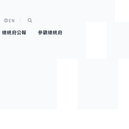
EN
字級選單
展開關鍵字搜尋
總統府公報
參觀總統府
健康台灣推動委員會
總統令
蕭美琴副總統
建築風華
全社會
每日活
行憲後
總統府
外交
網路相簿
國防