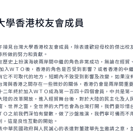
大學香港校友會成員
接見台灣大學香港校友會成員，除表達歡迎母校的傑出校友
作所做的努力和貢獻。
歷史上扮演海峽兩岸間中繼的角色非常成功，無論在經貿、
加入ＷＴＯ後，香港的角色是否受到影響？或者香港的中
有它不可取代的地方，短期內不致受到影響及改變，如果沒
台灣與香港之間存在一些微妙的關係，香港仍會是兩岸間重
二年終於加入ＷＴＯ成為第一百四十四個會員，中共是第一
大陸的改革開放，進入經貿舞台後，對於大陸的民主化及人
窗、世界之窗，全世界的大門也會為台灣打開，我們要珍惜
ＴＯ之前我們深怕有變數，做了沙盤推演，我們寧可備而不
制，這是良性互動的開始。
中華民國政府與人民誠心的表達對董建華先生邀請之意，並