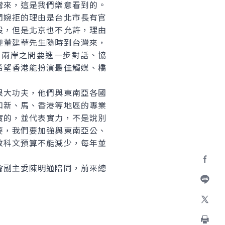
灣來，這是我們樂意看到的。
們婉拒的理由是台北市長有官
設，但是北京也不允許，理由
迎董建華先生隨時到台灣來，
，兩岸之間要進一步對話、協
希望香港能扮演最佳觸媒、橋
大功夫，他們與東南亞各國
和新、馬、香港等地區的專業
實的，並代表實力，不是說別
要，我們要加強與東南亞公、
教科文預算不能減少，每年並
副主委陳明通陪同，前來總
Facebo
加入好
X