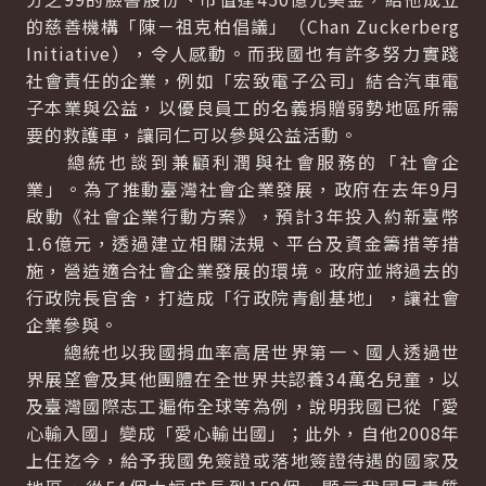
的慈善機構「陳－祖克柏倡議」（Chan Zuckerberg
Initiative），令人感動。而我國也有許多努力實踐
社會責任的企業，例如「宏致電子公司」結合汽車電
子本業與公益，以優良員工的名義捐贈弱勢地區所需
要的救護車，讓同仁可以參與公益活動。
總統也談到兼顧利潤與社會服務的「社會企
業」。為了推動臺灣社會企業發展，政府在去年9月
啟動《社會企業行動方案》，預計3年投入約新臺幣
1.6億元，透過建立相關法規、平台及資金籌措等措
施，營造適合社會企業發展的環境。政府並將過去的
行政院長官舍，打造成「行政院青創基地」，讓社會
企業參與。
總統也以我國捐血率高居世界第一、國人透過世
界展望會及其他團體在全世界共認養34萬名兒童，以
及臺灣國際志工遍佈全球等為例，說明我國已從「愛
心輸入國」變成「愛心輸出國」；此外，自他2008年
上任迄今，給予我國免簽證或落地簽證待遇的國家及