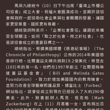
馬英九總統今（10）日下午出席「臺灣上市櫃公
司協會」成立大會，祝福大會圓滿成功，並期許該協
會與政府一起協助社會企業與社會團體的發展，讓國
家更受尊重、國民更有尊嚴。
總統致詞時表示，「企業社會責任」議題近來備
受全球關注，如何「取之於社會、用之於社會」，也
是該協會成立的重要目標之一。
總統指出，根據美國媒體《慈善紀事報》（The
Chronicle of Philanthropy）公佈的2014年美國慈
善排行榜，比爾蓋茲夫婦共捐款19.2億美元，榮登去
(103)年的第一名。他們在1997年創立「比爾暨梅琳
達蓋茲基金會」（Bill and Melinda Gates
Foundation），致力於增加美國國內的教育機會，
並努力改善全球醫療照護品質，據富比士（Forbes）
網站指出，該會從成立到現在已經投入了大約290億
美金。此外，臉書創辦人馬克．祖克柏（Mark
Zuckerberg）在上（11）月喜獲一女，宣布捐出百
分之99的臉書股份、市值達450億元美金，給他成立