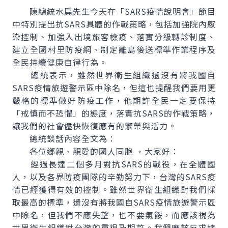
陳總統水扁先生今天在「SARS疫情說明會」節目
中特別提出抗SARS具體的作戰策略，包括加強院內感
染控制、加強入出境旅客檢疫、落實分級轉診制度、
建立全國村里防疫網、制定離島後送標準作業程序及
全民持續健康自律行為。
總統表示，雖然世界衛生組織還沒有將我國自
SARS疫情旅遊警示區中除名，但這也提醒我們要用更
嚴格的標準做好防疫工作，他期許全民一定要保持
「戒慎而不恐懼」的態度，落實抗SARS的作戰策略，
讓我們的社會儘快恢復應有的繁榮與活力。
總統談話內容全文為：
各位鄉親、親愛的國人同胞 ，大家好：
經過長達二個多月對抗SARS的戰役，在全體國
人，以及各界防疫團隊的辛勤努力下，台灣的SARS疫
情已經獲得有效的控制。雖然世界衛生組織對我們採
取最高的標準，還沒有將我國自SARS疫情旅遊警示區
中除名，但我們不應失望，也不要氣餒，而應該視為
世界衛生組織對台灣的重視及期許。我們應該反求諸