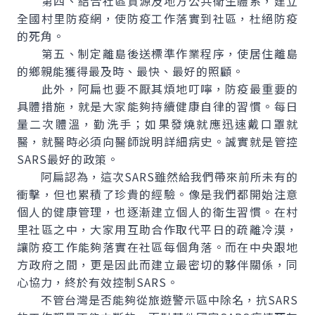
第四、結合社區資源及地方公共衛生體系，建立
全國村里防疫網，使防疫工作落實到社區，杜絕防疫
的死角。
第五、制定離島後送標準作業程序，使居住離島
的鄉親能獲得最及時、最快、最好的照顧。
此外，阿扁也要不厭其煩地叮嚀，防疫最重要的
具體措施，就是大家能夠持續健康自律的習慣。每日
量二次體溫，勤洗手；如果發燒就應迅速戴口罩就
醫，就醫時必須向醫師說明詳細病史。誠實就是管控
SARS最好的政策。
阿扁認為，這次SARS雖然給我們帶來前所未有的
衝擊，但也累積了珍貴的經驗。像是我們都開始注意
個人的健康管理，也逐漸建立個人的衛生習慣。在村
里社區之中，大家用互助合作取代平日的疏離冷漠，
讓防疫工作能夠落實在社區每個角落。而在中央跟地
方政府之間，更是因此而建立最密切的夥伴關係，同
心協力，終於有效控制SARS。
不管台灣是否能夠從旅遊警示區中除名，抗SARS