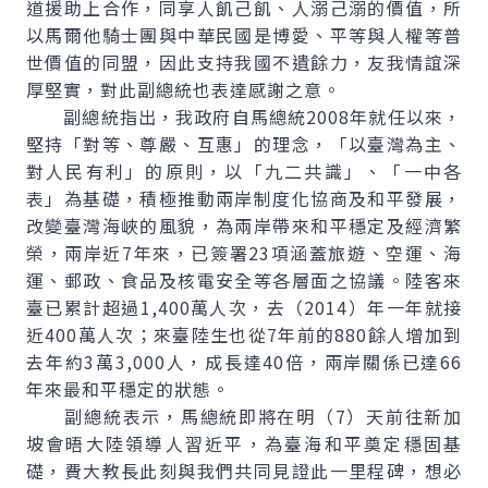
道援助上合作，同享人飢己飢、人溺己溺的價值，所
以馬爾他騎士團與中華民國是博愛、平等與人權等普
世價值的同盟，因此支持我國不遺餘力，友我情誼深
厚堅實，對此副總統也表達感謝之意。
副總統指出，我政府自馬總統2008年就任以來，
堅持「對等、尊嚴、互惠」的理念，「以臺灣為主、
對人民有利」的原則，以「九二共識」、「一中各
表」為基礎，積極推動兩岸制度化協商及和平發展，
改變臺灣海峽的風貌，為兩岸帶來和平穩定及經濟繁
榮，兩岸近7年來，已簽署23項涵蓋旅遊、空運、海
運、郵政、食品及核電安全等各層面之協議。陸客來
臺已累計超過1,400萬人次，去（2014）年一年就接
近400萬人次；來臺陸生也從7年前的880餘人增加到
去年約3萬3,000人，成長達40倍，兩岸關係已達66
年來最和平穩定的狀態。
副總統表示，馬總統即將在明（7）天前往新加
坡會晤大陸領導人習近平，為臺海和平奠定穩固基
礎，費大教長此刻與我們共同見證此一里程碑，想必