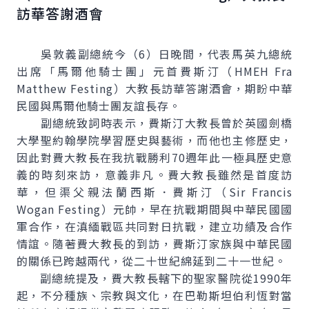
訪華答謝酒會
吳敦義副總統今（6）日晚間，代表馬英九總統
出席「馬爾他騎士團」元首費斯汀（HMEH
Fra
Matthew Festing
）大教長訪華答謝酒會，期盼中華
民國與馬爾他騎士團友誼長存。
副總統致詞時表示，費斯汀大教長曾於英國劍橋
大學聖約翰學院學習歷史與藝術，而他也主修歷史，
因此對費大教長在我抗戰勝利70週年此一極具歷史意
義的時刻來訪，意義非凡。費大教長雖然是首度訪
華，但渠父親法蘭西斯．費斯汀（
Sir Francis
Wogan Festing
）元帥，早在抗戰期間與中華民國國
軍合作，在滇緬戰區共同對日抗戰，建立功績及合作
情誼。隨著費大教長的到訪，費斯汀家族與中華民國
的關係已跨越兩代，從二十世紀綿延到二十一世紀。
副總統提及，費大教長轄下的聖家醫院從1990年
起，不分種族、宗教與文化，在巴勒斯坦伯利恆對當