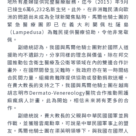
地所有產婦提供完整醫療服務，迄今（2015）年9月
已接生6萬6,232名新生兒。此外，在非洲難民湧向歐
洲的問題尚未成為全球新聞焦點時，馬爾他騎士團的
緊急醫療團即已在義大利蘭佩杜薩島
（
Lampedusa
）為難民提供醫療協助，令他非常敬
佩。
副總統認為，我國與馬爾他騎士團對於國際人道
援助均不遺餘力，分享同樣的理念與價值，除在邦交
國推動包含衛生醫療及公衛等領域在內的雙邊合作計
畫外，在國際間發生災難時，我政府亦在第一時間結
合民間力量，組織救難隊提供協助或發動捐款送暖。
在費大教長的支持之下，我國與馬爾他騎士團在越南
胡志明市
Dermato-Venereology
醫院合作推動照護
痲瘋病人計畫，此為開始，相信未來將有更多的合
作。
副總統說，費大教長的父親與中華民國國軍並肩
作戰，並獲贈雲麾勳章，可說是中華民國軍事上的盟
友。馬爾他騎士團在渠英明領導下，與我國在國際人