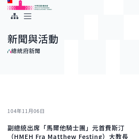
:::
:::
跳到主要內容
中華民國總統府
展開選單
新聞與活動
總統府新聞
104年11月06日
副總統出席「馬爾他騎士團」元首費斯汀
（HMEH
Fra Matthew Festing
）大教長