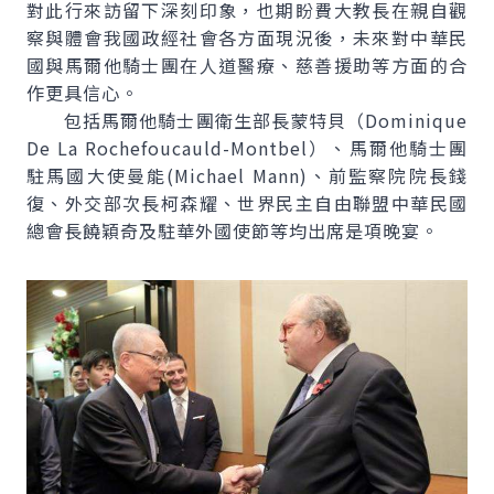
對此行來訪留下深刻印象，也期盼費大教長在親自觀
察與體會我國政經社會各方面現況後，未來對中華民
國與馬爾他騎士團在人道醫療、慈善援助等方面的合
作更具信心。
包括馬爾他騎士團衛生部長蒙特貝（
Dominique
De La Rochefoucauld-Montbel
）、馬爾他騎士團
駐馬國大使曼能(
Michael Mann
)、前監察院院長錢
復、外交部次長柯森耀、世界民主自由聯盟中華民國
總會長饒穎奇及駐華外國使節等均出席是項晚宴。