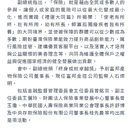
副總統指出，「保險」就是藉由全民或多數人的
參與，讓個人或家庭的風險可以從最大化變成最小
化，進而實踐《禮運大同篇》所揭櫫：「使老有所
終，壯有所用，幼有所長，鰥寡孤獨廢疾者皆有所
養」的大同境界，並使被保障的群體可以從少數成為
多數；期盼臺灣保險業能致力提升商品創新能力、厲
行風險控管、建構優質客服平台，以及落實人才培育
與公益關懷的美善理念等，共同為維護全體保戶之權
益與促進國家經濟的健全發展做出貢獻。
會中，副總統頒「終身成就卓越獎」予前富邦產
物保險公司董事長、現任富邦金控公司監察人石燦
明。
包括金融監督管理委員會主任委員曾銘宗、副主
任委員王儷玲、財團法人保險事業發展中心董事長曾
玉瓊、中華民國人壽保險商業同業公會理事長許舒博
及中央存款保險股份有限公司董事長桂先農等均出席
是項活動。