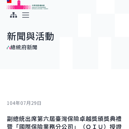
:::
:::
跳到主要內容
中華民國總統府
展開選單
新聞與活動
總統府新聞
104年07月29日
副總統出席第六屆臺灣保險卓越獎頒獎典禮
暨「國際保險業務分公司」（ＯＩＵ）授證