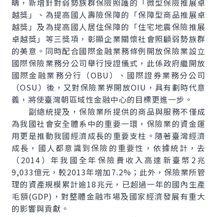
疇，新增針對弱勢族群保險照護的「微型保險推展卓
越獎」、為提高國人壽險保障的「保障型商品推展卓
越獎」及為提高國人居住保障的「住宅地震保險推展
卓越獎」等三獎項，彰顯企業關懷社會照顧弱勢族群
的美意。同時配合國際金融業務條例開放保險業設立
國際保險業務分公司舉行授證儀式，此係政府繼開放
國際金融業務分行（OBU）、國際證券業務分公司
（OSU）後，又對保險業界開放OIU，具有劃時代意
義，將使臺灣朝區域性金融中心的目標更進一步。
副總統提及，保險業所提供的商品與服務不僅成
為我國社會安全體系中的重要一環，保險業的資金運
用更是推動我國經濟成長的重要支柱。隨著臺灣經濟
成長，國人都意識到保險的重要性，依據統計，去
（2014）年我國全年保險費收入高達新臺幣2兆
9,033億元，較2013年增加7.2%；此外，保險業所管
理的資產規模累計逾18兆元，已超過一年的國內生產
毛額(GDP)，對整體金融市場及國家經濟發展有重大
的影響與貢獻。