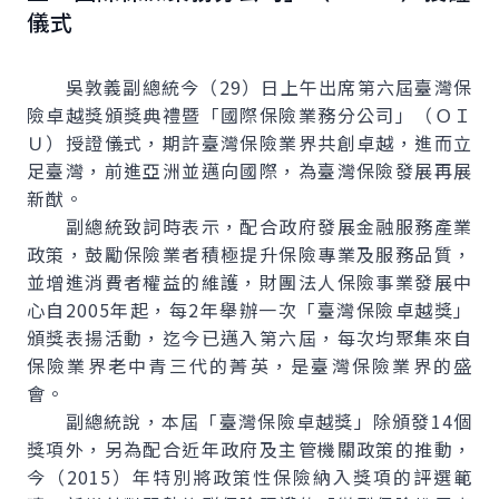
儀式
吳敦義副總統今（29）日上午出席第六屆臺灣保
險卓越獎頒獎典禮暨「國際保險業務分公司」（ＯＩ
Ｕ）授證儀式，期許臺灣保險業界共創卓越，進而立
足臺灣，前進亞洲並邁向國際，為臺灣保險發展再展
新猷。
副總統致詞時表示，配合政府發展金融服務產業
政策，鼓勵保險業者積極提升保險專業及服務品質，
並增進消費者權益的維護，財團法人保險事業發展中
心自2005年起，每2年舉辦一次「臺灣保險卓越獎」
頒獎表揚活動，迄今已邁入第六屆，每次均聚集來自
保險業界老中青三代的菁英，是臺灣保險業界的盛
會。
副總統說，本屆「臺灣保險卓越獎」除頒發14個
獎項外，另為配合近年政府及主管機關政策的推動，
今（2015）年特別將政策性保險納入獎項的評選範