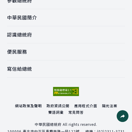
參觀總統府
中華民國簡介
認識總統府
便民服務
寫信給總統
網站政策及聲明
政府資訊公開
應用程式介面
陽光法案
雙語詞彙
常見問答
社群分
中華民國總統府 All rights reserved.
100006
臺北市中正區重慶南路一段122號
總機：
(02)2311-3731