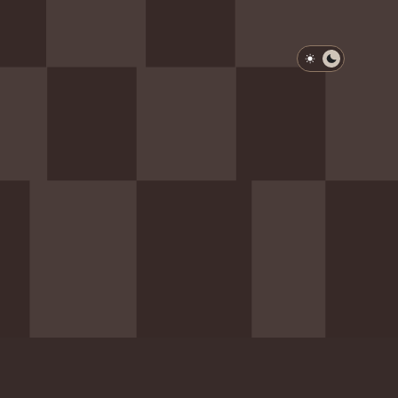
淺色模式
深色模式
防衛韌性委員會
動行程
歷任總統與副總統
展覽