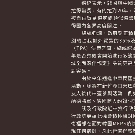
總統表示，韓國與中國大陸
拉得蠻長，有的拉到20年
被自由貿易協定或類似協議
得國內各界高度關注。
總統強調，政府刻正積極爭
別約占我對外貿易的35%
（TPA）法案乙事，總統
年是否有機會開始進行多邊
域全面夥伴協定》品質更高
對容易。
由於今年適逢中華民國抗戰
活動，除將在新竹湖口營區
友人後代來臺參與活動，例
納德將軍、德國商人約翰･
談及行政院近來推行政務
行政院更藉此機會積極檢討
衛福部在面對韓國MERS
現任何病例，凡此皆值得高