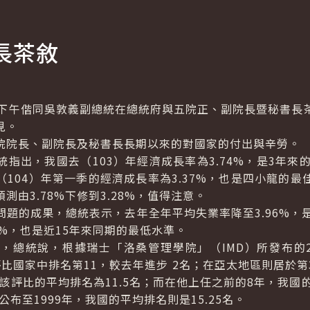
長茶敘
午偕同吳敦義副總統在總統府與五院正、副院長暨秘書長
見。
院長、副院長及秘書長長期以來的對國家的付出與辛勞。
出，我國去（103）年經濟成長率為3.74%，是3年來的
104）年第一季的經濟成長率為3.37%，也是四小龍的
由3.78%下修到3.28%，值得注意。
的成果，總統表示，去年全年平均失業率降至3.96%，是
7%，也是近15年來同期的最低水準。
統說，根據瑞士「洛桑管理學院」（IMD）所發布的2
受評比國家中排名第11，較去年進步 2名；在亞太地區則居於
在該評比的平均排名為11.5名；而在他上任之前的8年，我國
公布至1999年，我國的平均排名則是15.25名。