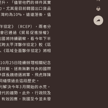
提升，「儘管他們的條件其實
X
力。尤其是目前韓國出口貨品
灣約為10%，遠遠落後，值
列印
協定》（RCEP），兩者分
社群分
國會已通過《貿易促進授權》
我國將持續觀察，看今年下半
《跨太平洋夥伴協定》較《區
入《區域全面夥伴協定》將相
0月25日陸續辦理相關紀念
國抗戰、拯救無數性命的國際
參謀長魏德邁將軍、飛虎隊陳
同緬懷過去這段歷史。
解決今年3月開始的水荒，
現代的趨勢。此外，行政院及
，有效因應，我國至今並未發