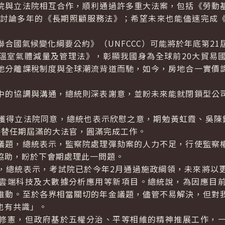
與立法院相互合作，順利通過許多重大法案，包括《勞動基
已討論多年的《長期照顧服務法》；希望未來也能儘速完成
國氣候變化綱要公約》（UNFCCC）可能將於年底第21
溫室氣體減量及管理法》，彰顯我國身為全球前20大貿易
地分離課稅制度與全球潮流背道而馳，如今，房地合一實價
的協調與溝通，總統則深表謝意，並盼未來能就閉鎖型公司
得立法院同意，總統也表示欣慰之意，期勉黃虹霞、吳陳鐶
接替任期屆滿的大法官，圓滿完成工作。
題，總統表示，監察院處理彈劾案的人力不足，行使監察權
協助，盼於下會期處理此一問題。
總統表示，考試院已於今年2月通過施政綱領，未來將以更
雲端科技及大數據分析應用等新項目。總統說，為因應目
推動。至於各界相當關切的年金議題，儘管不易解決，但對
也有共識」。
憲，但政府基於五權分治、平等相維的精神推展工作，一