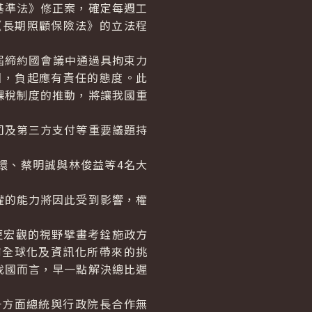
準法》修正案，確定每週工
《長期照顧保險法》的立法程
屆締約國會議中通過具拘束力
國，負起應有責任的態度。此
課稅制度的推動，將讓我國重
及第三方支付等重要議題持
、蔡明誠與林俊益等4名大
的能力將因此受到影響，權
宏觀的視野擘畫考銓施政方
前全球化及資訊化所帶來的挑
我國而言，早一點解決總比遲
方面總統與行政院長合作無