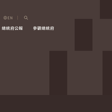
EN
字級選單
展開關鍵字搜尋
總統府公報
參觀總統府
健康台灣推動委員會
總統令
蕭美琴副總統
建築風華
全社會
每日活
行憲後
總統府
外交
網路相簿
國防