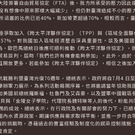
簽署自由貿易協定（FTA）後，我方所承受的壓力因此
，沒有想像中原來那樣大幅減少」，但仍對臺灣造成不小的壓
所涵蓋的比例已近40%，新加坡更超過70%，相較而言，臺
取加入《跨太平洋夥伴協定》（TPP）與《區域全面夥伴
及57%，對我國加入區域經濟整合深具重要性。談及美國
認為，歐巴馬總統日後應可順利推動《跨太平洋夥伴協定》，
貿易談判，屆時「我們也許有機會能夠參加」。此外，由於
且開放更多，若能參加《跨太平洋夥伴協定》，相信之後加
勝利暨臺灣光復70週年，總統表示，政府將自7月4 日至1
舉辦軍力展示，為系列活動揭開序幕，也將邀請當年協助我
如美國前總統羅斯福、杜魯門及艾森豪，以及盟軍中國戰區
拉貝與「金陵女子學院」代理院長魏特琳等人的後代，盼能共
的成效，總統表示，在行政院及有關部會的努力下，已順利
國內水資源政策，期讓供應與需求取得平衡，並進一步符合
疫情的挑戰時，憑藉過去的豐富經驗及制度化的感染控制措施
度肯定。