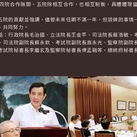
四院合作無間，五院除相互合作，也相互制衡，具體體現
院的貢獻並強調，儘管未來任期不滿一年，但該做的事情一
、共同努力。
：行政院長毛治國、立法院長王金平、司法院長賴浩敏、考
、司法院副院長蘇永欽、考試院副院長高永光、監察院副院
考試院秘書長李繼玄及監察院秘書長傅孟融等，總統府秘書