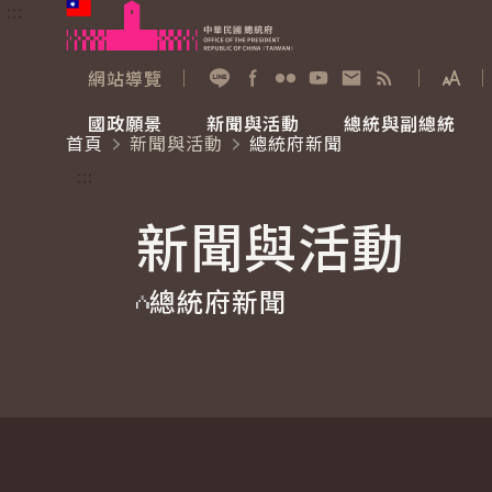
:::
跳到主要內容
中華民國總統府
網站導覽
展開
加入好友
Facebook
Flickr
YouTube
寫信給總統
RSS
國政願景
新聞與活動
總統與副總統
首頁
新聞與活動
總統府新聞
國政願景
新聞與活動
總統與副總統
參觀總統府
:::
新聞與活動
國家氣候變遷對策委員會
總統府新聞
賴清德總統
參觀資訊
總統府新聞
重要談話
影音頻道