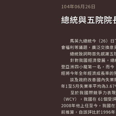
104年06月26日
總統與五院院
馬英九總統今（26）日下
會福利等議題，廣泛交換意
總統致詞時首先感謝五院
針對我國經濟發展，總統指
登亞洲四小龍第一名，而今（
經將今年全年經濟成長率的預測
談及政府改善國內失業問題
年1至5月失業率平均為3.6
至於我國際競爭力表現，總
（WCY），我國在 61個
2008年他上任至今，我國
前推算，自該評比於1996年