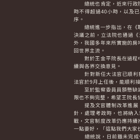
總統也肯定，近來行政院
時不得超過40小時，以及
序。
總統進一步指出，在《聯合
決議之前，立法院也通過《
外，我國多年來所實施的房
回世界主流。
對於王金平院長在過程中
續與各界交換意見。
針對新任大法官已順利獲
法官於9月上任後，能順利
至於監察委員員額懸缺議
限也不夠完整，希望王院長
提及文官體制改革進展，
針，處理考政時，也將納入
戰，文官制度改革仍應持續
一點要好，「這點我們大家
總統說，日前雖未完成修