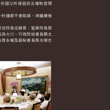
當初國父所提倡的五權制度理
秒鐘都不會耽誤，將繼續推
試院長伍錦霖、監察院長張
長孫大川、行政院秘書長簡太
長曾永權及副秘書長熊光華也