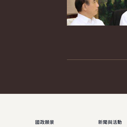
:::
國政願景
新聞與活動