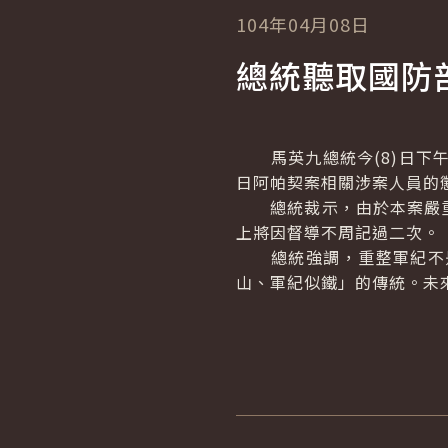
104年04月08日
總統聽取國防
馬英九總統今(8)日下午
日阿帕契案相關涉案人員的
總統裁示，由於本案嚴重
上將因督導不周記過二次。
總統強調，重整軍紀不是
山、軍紀似鐵」的傳統。未