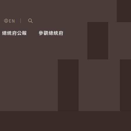
EN
字級選單
展開關鍵字搜尋
總統府公報
參觀總統府
健康台灣推動委員會
總統令
蕭美琴副總統
建築風華
全社會
每日活
行憲後
總統府
外交
網路相簿
國防