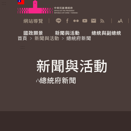
:::
跳到主要內容
中華民國總統府
網站導覽
展開
加入好友
Facebook
Flickr
YouTube
寫信給總統
RSS
國政願景
新聞與活動
總統與副總統
首頁
新聞與活動
總統府新聞
國政願景
新聞與活動
總統與副總統
參觀總統府
:::
新聞與活動
國家氣候變遷對策委員會
總統府新聞
賴清德總統
參觀資訊
總統府新聞
重要談話
影音頻道