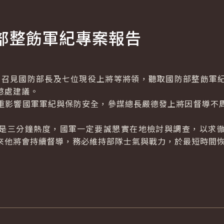
部整飭軍紀專案報告
召見國防部長及七位現役上將等將領，聽取國防部整飭軍
懲處建議。
影響國軍軍紀與保防安全，參謀總長嚴德發上將因督導不周
三分鐘熱度，國軍一定要誠懇實在地檢討與調查，以求徹
來他將會持續督導，務必維持部隊士氣與戰力，於最短時間