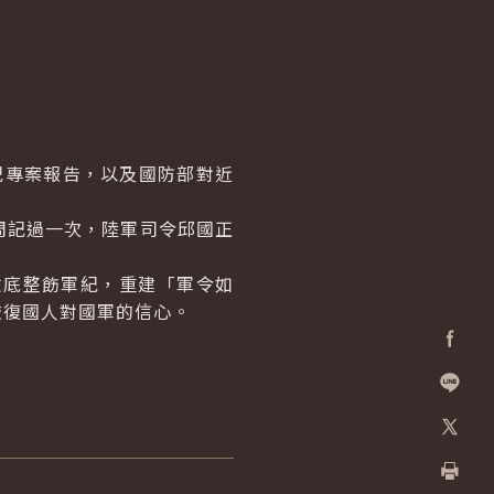
紀專案報告，以及國防部對近
記過一次，陸軍司令邱國正
底整飭軍紀，重建「軍令如
恢復國人對國軍的信心。
Facebo
加入好
X