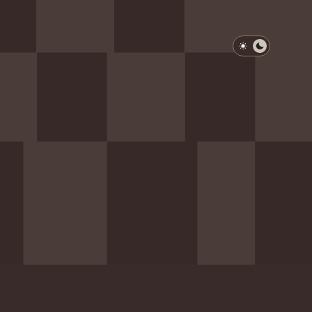
淺色模式
深色模式
防衛韌性委員會
動行程
歷任總統與副總統
展覽