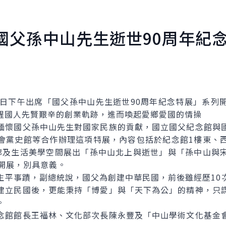
國父孫中山先生逝世90周年紀
下午出席「國父孫中山先生逝世90周年紀念特展」系列
醒國人先賢艱辛的創業軌跡，進而喚起愛鄉愛國的情操
懷國父孫中山先生對國家民族的貢獻，國立國父紀念館與國
會黨史館等合作辦理這項特展，內容包括於紀念館1樓東、
廊及生活美學空間展出「孫中山北上與逝世」與「孫中山與
時開展，別具意義。
事蹟，副總統說，國父為創建中華民國，前後雖經歷10
建立民國後，更能秉持「博愛」與「天下為公」的精神，只
。
館館長王福林、文化部次長陳永豐及「中山學術文化基金會