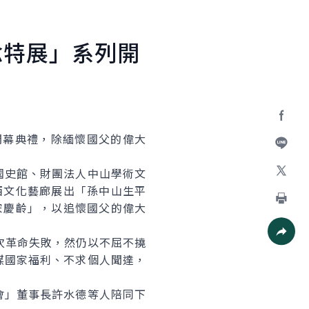
念特展」系列開
Facebo
開幕典禮，除緬懷國父的偉大
加入好
史館、財團法人中山學術文
西文化藝廊展出「孫中山生平
X
宋慶齡」，以追懷國父的偉大
列印
次革命失敗，然仍以不屈不撓
社群分
謀國家福利、不求個人聞達，
」董事長許水德等人陪同下