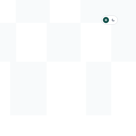
淺色模式
深色模式
防衛韌性委員會
動行程
歷任總統與副總統
展覽