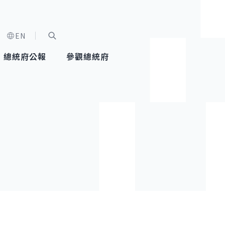
EN
字級選單
展開關鍵字搜尋
總統府公報
參觀總統府
健康台灣推動委員會
總統令
蕭美琴副總統
建築風華
全社會
每日活
行憲後
總統府
外交
網路相簿
國防