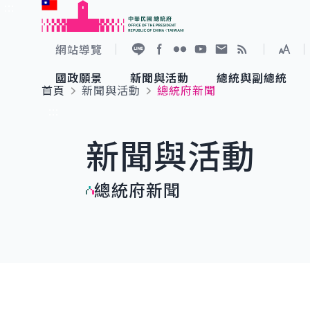
:::
跳到主要內容
中華民國總統府
網站導覽
展開
加入好友
Facebook
Flickr
YouTube
寫信給總統
RSS
國政願景
新聞與活動
總統與副總統
首頁
新聞與活動
總統府新聞
國政願景
新聞與活動
總統與副總統
參觀總統府
:::
新聞與活動
國家氣候變遷對策委員會
總統府新聞
賴清德總統
參觀資訊
總統府新聞
重要談話
影音頻道