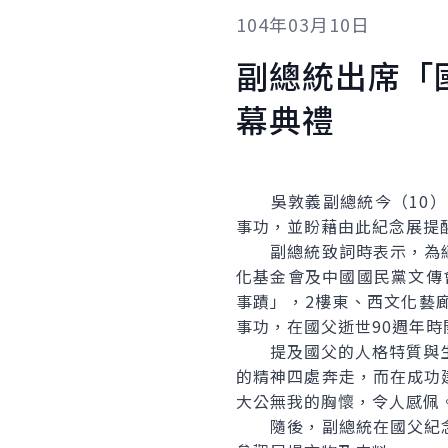
104年03月10日
副總統出席「
幕典禮
吳敦義副總統今（10）日
事功，並盼藉由此紀念展提
副總統致詞時表示，為緬
化基金會及中國國民黨文傳
事蹟」，2樓東、西文化藝
事功，在國父逝世90週年
提及國父的人格特質與生平
的精神四處奔走，而在成功
大公無我的胸懷，令人感佩
隨後，副總統在國父紀念