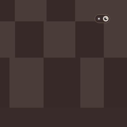
淺色模式
深色模式
防衛韌性委員會
動行程
歷任總統與副總統
展覽