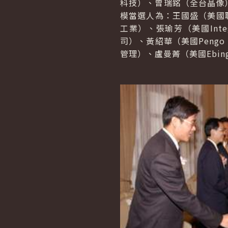
科技）、曾瑞銘（全台晶像
模當選人為：王國盛（美國聯華食
工業）、張瑜芳（美國Integ
司）、黃紹華（美國Pengo
管理）、盧曼菁（美國Ebinger 