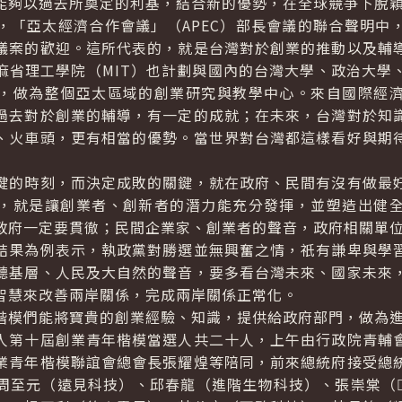
能夠以過去所奠定的利基，結合新的優勢，在全球競爭下脫
亞太經濟合作會議」（APEC）部長會議的聯合聲明中
議案的歡迎。這所代表的，就是台灣對於創業的推動以及輔
麻省理工學院（MIT）也計劃與國內的台灣大學、政治大學
，做為整個亞太區域的創業研究與教學中心。來自國際經
過去對於創業的輔導，有一定的成就；在未來，台灣對於知
、火車頭，更有相當的優勢。當世界對台灣都這樣看好與期
的時刻，而決定成敗的關鍵，就在政府、民間有沒有做最好
，就是讓創業者、創新者的潛力能充分發揮，並塑造出健
政府一定要貫徹；民間企業家、創業者的聲音，政府相關單
果為例表示，執政黨對勝選並無興奮之情，祇有謙卑與學習
聽基層、人民及大自然的聲音，要多看台灣未來、國家未來
智慧來改善兩岸關係，完成兩岸關係正常化。
模們能將寶貴的創業經驗、知識，提供給政府部門，做為進
第十屆創業青年楷模當選人共二十人，上午由行政院青輔會
業青年楷模聯誼會總會長張耀煌等陪同，前來總統府接受總
周至元（遠見科技）、邱春龍（進階生物科技）、張崇棠（