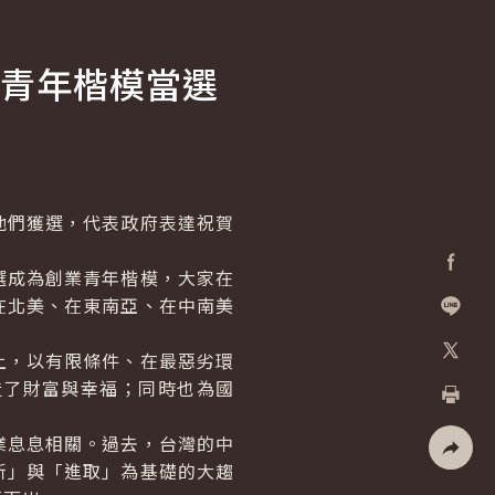
青年楷模當選
們獲選，代表政府表達祝賀
成為創業青年楷模，大家在
Facebo
在北美、在東南亞、在中南美
加入好
，以有限條件、在最惡劣環
X
造了財富與幸福；同時也為國
列印
息息相關。過去，台灣的中
新」與「進取」為基礎的大趨
社群分