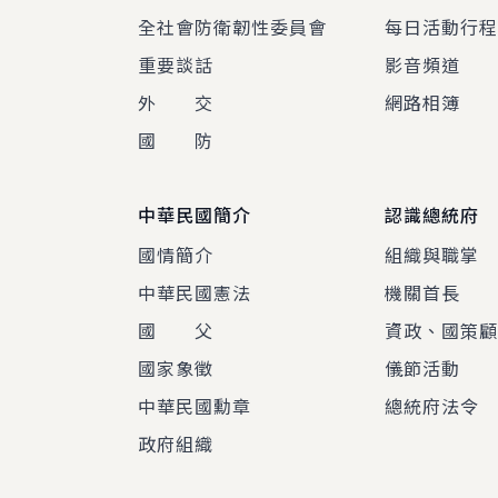
全社會防衛韌性委員會
每日活動行
重要談話
影音頻道
外 交
網路相簿
國 防
中華民國簡介
認識總統府
國情簡介
組織與職掌
中華民國憲法
機關首長
國 父
資政、國策
國家象徵
儀節活動
中華民國勳章
總統府法令
政府組織