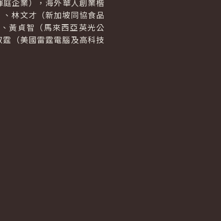
輝庭企業），海外華人創業楷
td.）、林文才（新加坡同協食品
士公司）、黃貞智（馬來西亞英光公
、鄭叔霆（美國雷霆電腦及高科技