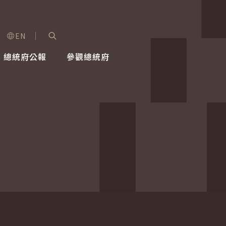
EN
字級選單
展開關鍵字搜尋
總統府公報
參觀總統府
健康台灣推動委員會
總統令
蕭美琴副總統
建築風華
全社會
每日活
行憲後
總統府
外交
網路相簿
國防