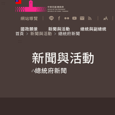
:::
跳到主要內容
中華民國總統府
網站導覽
展開
加入好友
Facebook
Flickr
YouTube
寫信給總統
RSS
國政願景
新聞與活動
總統與副總統
首頁
新聞與活動
總統府新聞
國政願景
新聞與活動
總統與副總統
參觀總統府
:::
新聞與活動
國家氣候變遷對策委員會
總統府新聞
賴清德總統
參觀資訊
總統府新聞
重要談話
影音頻道