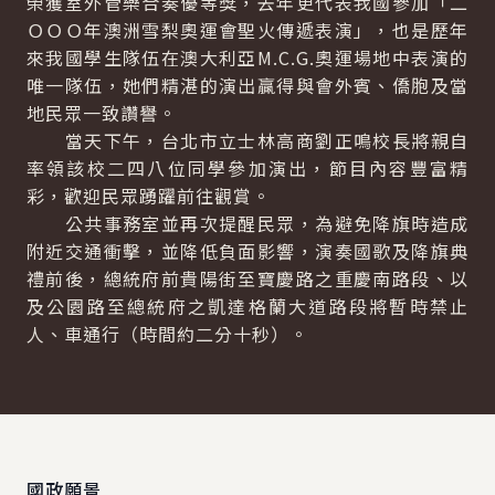
榮獲室外管樂合奏優等獎，去年更代表我國參加「二
ＯＯＯ年澳洲雪梨奧運會聖火傳遞表演」，也是歷年
來我國學生隊伍在澳大利亞M.C.G.奧運場地中表演的
唯一隊伍，她們精湛的演出贏得與會外賓、僑胞及當
地民眾一致讚譽。
當天下午，台北市立士林高商劉正鳴校長將親自
率領該校二四八位同學參加演出，節目內容豐富精
彩，歡迎民眾踴躍前往觀賞。
公共事務室並再次提醒民眾，為避免降旗時造成
附近交通衝擊，並降低負面影響，演奏國歌及降旗典
禮前後，總統府前貴陽街至寶慶路之重慶南路段、以
及公園路至總統府之凱達格蘭大道路段將暫時禁止
人、車通行（時間約二分十秒）。
:::
國政願景