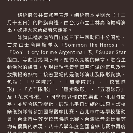
總統府公共事務室表示，總統府本星期六（十二
月十五日）的降旗典禮，由台北市立士林高商擔綱演
出，歡迎大家踴躍前來觀賞。
降旗典禮表演節目自當日下午四時四十分開始，
首先由士商樂旗隊以「Sommon the Heros」、
「Don’t cry for me Argentina」及「Super Star
組曲」等曲目揭開序幕，她們以亮麗的樂章，融合生
動活潑的旗舞，呈現出現代青年青春洋溢的氣息及奔
放飛揚的熱情。接著登場的是儀隊演出及隊形變換，
包括：「Ｍ字隊形」、「雙菱隊形」、「校徽隊
形」、「光芒隊形」、「壓步隊形」、「五環隊形」
及「花式轉槍」，同學們以輕快的樂曲、利用時間
差，並配合隊形變化，展現出平日訓練的成果。該校
樂儀旗隊曾參加國際觀摩比賽、台北市中等學校運動
會、台北市中等學校樂儀隊比賽、台灣區音樂比賽等
均有優異的表現，八十八學年度全國音樂比賽中再度