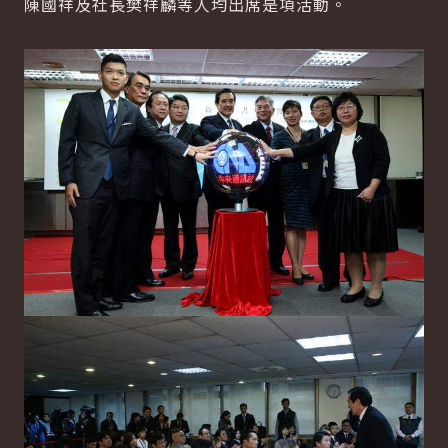
陳國祥及社長樊祥麟等人均出席是項活動。