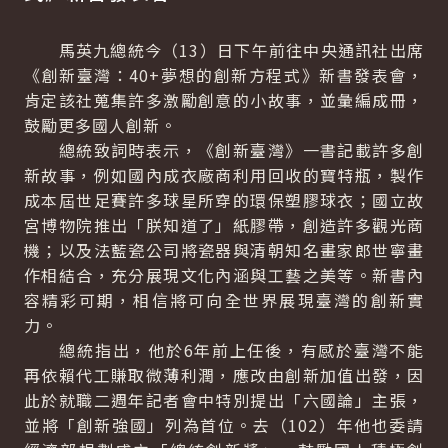
馬英九總統今（13）日下午前往中央通訊社出席
《創新臺灣：40+夢想的創新方程式》新書發表會，
肯定該社蒐集許多激勵創意的小故事，並彙編成冊，
鼓勵更多國人創新。
總統致詞時表示，《創新臺灣》一書記載許多創
新故事，例如國內成衣廠商利用回收的寶特瓶，製作
成本屆世足賽許多球星所穿的環保塑膠球衣；國立故
宮博物院推出「朕知道了」紙膠帶，創造許多觀光商
機；以及法藍瓷公司將瓷器與清朝知名畫家郎世寧畫
作相結合，充分展現文化內涵與工藝之美等。新書內
容精彩可期，相信將可向全世界展現臺灣的創新實
力。
總統指出，他於6年前上任後，有感於臺灣不能
再依賴代工賺取微薄利潤，應改由創新加值出發，因
此於就職二週年記者會中特別提出「六國論」主張，
並將「創新強國」列為首位。去（102）年他也委請