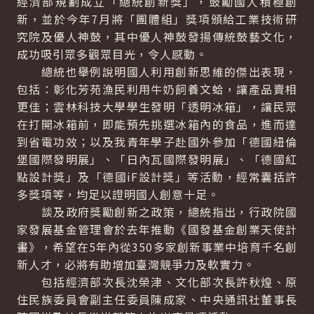
經濟部規劃成立「總統創新獎」，鼓勵國人積極創
新，並於今年7月將「團體組」獎項頒給工業技術研
究院及優人神鼓，其中優人神鼓發揚傳統鼓藝文化，
成功吸引眾多觀眾目光，令人感動。
總統也舉例說明國人利用創新思維的傑出表現，
包括：彰化芳苑漁民利用牛奶飼養文蛤，讓產品賣相
更佳；雲林科技大學學生發明「透明冰箱」，讓民眾
在打開冰箱前，即能預先挑選冰箱內的食品，進而達
到省電功效；以及我青年學子赴國外參加「德國紐倫
堡國際發明展」、「日內瓦國際發明展」、「德國紅
點設計獎」及「德國iF設計獎」等活動，經常囊括許
多獎項等，均足以證明國人創意十足。
談及政府獎勵創新之政策，總統指出，行政院國
家發展基金管理會於去年推動《國發基金創業天使計
畫》，希望在5年內從350多家創新事業中培育千名創
新人才，必將有助增加臺灣競爭力及軟實力。
包括經濟部次長沈榮津、文化部次長許秋煌、原
住民族委員會副主任委員陳成家、中央通訊社董事長