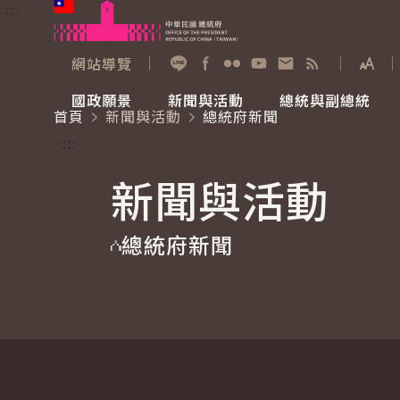
:::
跳到主要內容
中華民國總統府
網站導覽
展開
加入好友
Facebook
Flickr
YouTube
寫信給總統
RSS
國政願景
新聞與活動
總統與副總統
首頁
新聞與活動
總統府新聞
國政願景
新聞與活動
總統與副總統
參觀總統府
:::
新聞與活動
國家氣候變遷對策委員會
總統府新聞
賴清德總統
參觀資訊
總統府新聞
重要談話
影音頻道