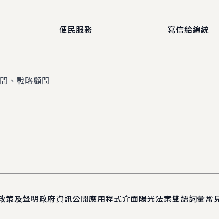
便民服務
寫信給總統
顧問、戰略顧問
政策及聲明
政府資訊公開
應用程式介面
陽光法案
雙語詞彙
常