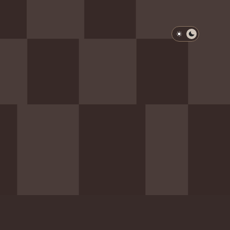
淺色模式
深色模式
防衛韌性委員會
動行程
歷任總統與副總統
展覽