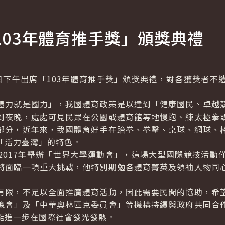
103年體育推手獎」頒獎典禮
午出席「103年體育推手獎」頒獎典禮，對各獲獎者不
力就是國力」，我國體育政策是以達到「健康國民、卓越競
到夜晚，處處可見民眾在公園或體育館等地慢跑、練太極拳
部分，近年來，我國體育好手在跆拳、拳擊、桌球、網球、
「活力臺灣」的特色。
17年舉辦「世界大學運動會」，這場大型國際競技活動
將面臨一項重大挑戰，他特別期勉各體育菁英及領袖人物同
限，不足以全面推廣體育活動，因此需要民間的協助，希望
總會」及「中華奧林匹克委員會」等機構持續與政府共同合
能進一步在國際社會發光發熱。