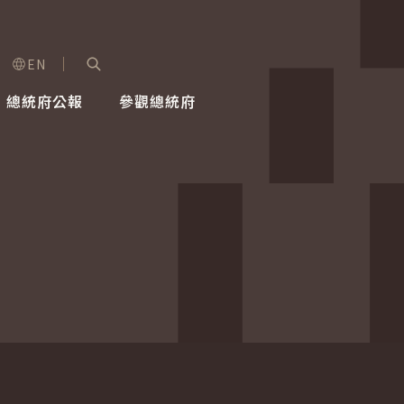
EN
字級選單
展開關鍵字搜尋
總統府公報
參觀總統府
健康台灣推動委員會
總統令
蕭美琴副總統
建築風華
全社會
每日活
行憲後
總統府
外交
網路相簿
國防