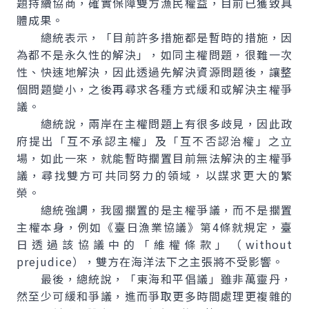
題持續協商，確實保障雙方漁民權益，目前已獲致具
體成果。
總統表示，「目前許多措施都是暫時的措施，因
為都不是永久性的解決」，如同主權問題，很難一次
性、快速地解決，因此透過先解決資源問題後，讓整
個問題變小，之後再尋求各種方式緩和或解決主權爭
議。
總統說，兩岸在主權問題上有很多歧見，因此政
府提出「互不承認主權」及「互不否認治權」之立
場，如此一來，就能暫時擱置目前無法解決的主權爭
議，尋找雙方可共同努力的領域，以謀求更大的繁
榮。
總統強調，我國擱置的是主權爭議，而不是擱置
主權本身，例如《臺日漁業協議》第4條就規定，臺
日透過該協議中的「維權條款」（without
prejudice），雙方在海洋法下之主張將不受影響。
最後，總統說，「東海和平倡議」雖非萬靈丹，
然至少可緩和爭議，進而爭取更多時間處理更複雜的