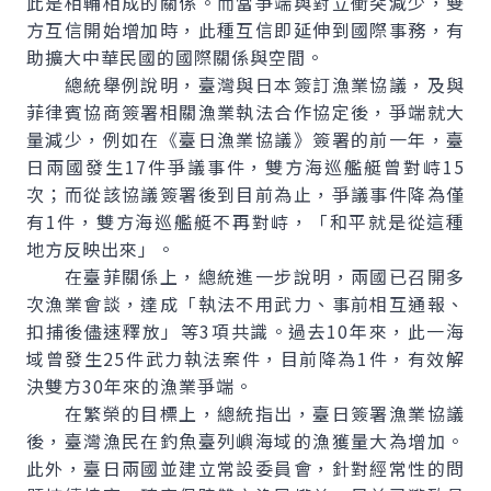
此是相輔相成的關係。而當爭端與對立衝突減少，雙
方互信開始增加時，此種互信即延伸到國際事務，有
助擴大中華民國的國際關係與空間。
總統舉例說明，臺灣與日本簽訂漁業協議，及與
菲律賓協商簽署相關漁業執法合作協定後，爭端就大
量減少，例如在《臺日漁業協議》簽署的前一年，臺
日兩國發生17件爭議事件，雙方海巡艦艇曾對峙15
次；而從該協議簽署後到目前為止，爭議事件降為僅
有1件，雙方海巡艦艇不再對峙，「和平就是從這種
地方反映出來」。
在臺菲關係上，總統進一步說明，兩國已召開多
次漁業會談，達成「執法不用武力、事前相互通報、
扣捕後儘速釋放」等3項共識。過去10年來，此一海
域曾發生25件武力執法案件，目前降為1件，有效解
決雙方30年來的漁業爭端。
在繁榮的目標上，總統指出，臺日簽署漁業協議
後，臺灣漁民在釣魚臺列嶼海域的漁獲量大為增加。
此外，臺日兩國並建立常設委員會，針對經常性的問