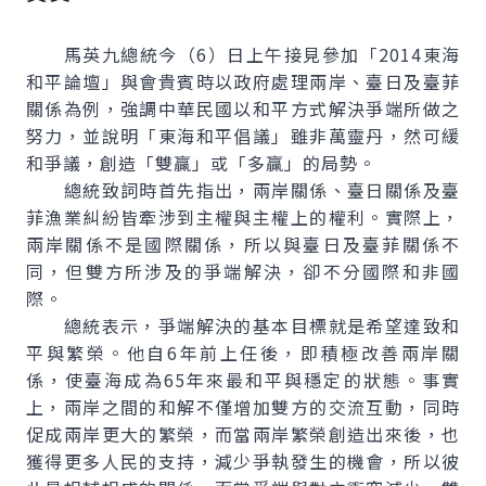
馬英九總統今（6）日上午接見參加「2014東海
和平論壇」與會貴賓時以政府處理兩岸、臺日及臺菲
關係為例，強調中華民國以和平方式解決爭端所做之
努力，並說明「東海和平倡議」雖非萬靈丹，然可緩
和爭議，創造「雙贏」或「多贏」的局勢。
總統致詞時首先指出，兩岸關係、臺日關係及臺
菲漁業糾紛皆牽涉到主權與主權上的權利。實際上，
兩岸關係不是國際關係，所以與臺日及臺菲關係不
同，但雙方所涉及的爭端解決，卻不分國際和非國
際。
總統表示，爭端解決的基本目標就是希望達致和
平與繁榮。他自6年前上任後，即積極改善兩岸關
係，使臺海成為65年來最和平與穩定的狀態。事實
上，兩岸之間的和解不僅增加雙方的交流互動，同時
促成兩岸更大的繁榮，而當兩岸繁榮創造出來後，也
獲得更多人民的支持，減少爭執發生的機會，所以彼