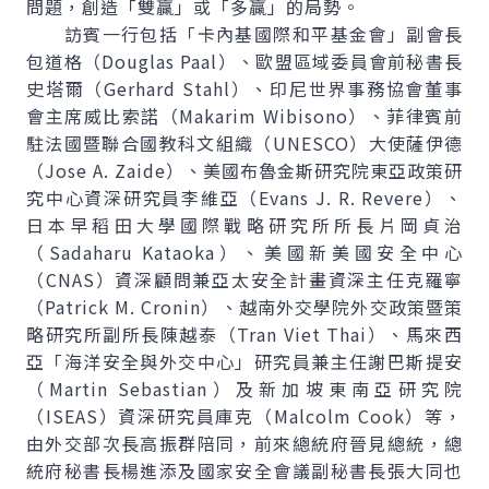
問題，創造「雙贏」或「多贏」的局勢。
訪賓一行包括「卡內基國際和平基金會」副會長
包道格（Douglas Paal）、歐盟區域委員會前秘書長
史塔爾（Gerhard Stahl）、印尼世界事務協會董事
會主席威比索諾（Makarim Wibisono）、菲律賓前
駐法國暨聯合國教科文組織（UNESCO）大使薩伊德
（Jose A. Zaide）、美國布魯金斯研究院東亞政策研
究中心資深研究員李維亞（Evans J. R. Revere）、
日本早稻田大學國際戰略研究所所長片岡貞治
（Sadaharu Kataoka）、美國新美國安全中心
（CNAS）資深顧問兼亞太安全計畫資深主任克羅寧
（Patrick M. Cronin）、越南外交學院外交政策暨策
略研究所副所長陳越泰（Tran Viet Thai）、馬來西
亞「海洋安全與外交中心」研究員兼主任謝巴斯提安
（Martin Sebastian）及新加坡東南亞研究院
（ISEAS）資深研究員庫克（Malcolm Cook）等，
由外交部次長高振群陪同，前來總統府晉見總統，總
統府秘書長楊進添及國家安全會議副秘書長張大同也