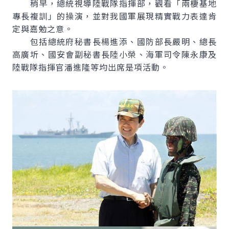
稍早，總統視導陸戰隊指揮部，觀看「兩棲基地
專長複訓」的操演，並對我國軍展現精實戰力表達肯
定與嘉勉之意。
包括總統府秘書長楊進添、國防部長嚴明、總長
高廣圻、國安會副秘書長陸小榮、海軍司令陳永康及
陸戰隊指揮官潘進隆等均出席是項活動。