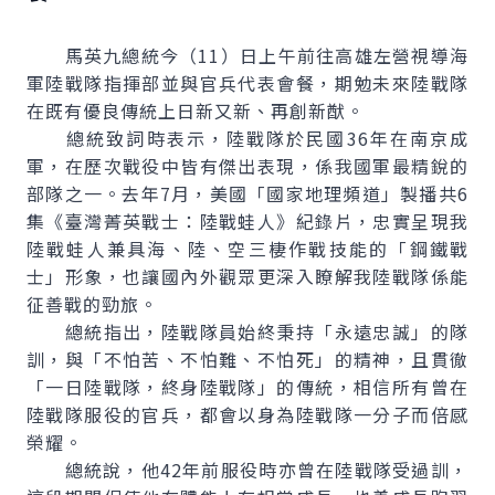
馬英九總統今（11）日上午前往高雄左營視導海
軍陸戰隊指揮部並與官兵代表會餐，期勉未來陸戰隊
在既有優良傳統上日新又新、再創新猷。
總統致詞時表示，陸戰隊於民國36年在南京成
軍，在歷次戰役中皆有傑出表現，係我國軍最精銳的
部隊之一。去年7月，美國「國家地理頻道」製播共6
集《臺灣菁英戰士：陸戰蛙人》紀錄片，忠實呈現我
陸戰蛙人兼具海、陸、空三棲作戰技能的「鋼鐵戰
士」形象，也讓國內外觀眾更深入瞭解我陸戰隊係能
征善戰的勁旅。
總統指出，陸戰隊員始終秉持「永遠忠誠」的隊
訓，與「不怕苦、不怕難、不怕死」的精神，且貫徹
「一日陸戰隊，終身陸戰隊」的傳統，相信所有曾在
陸戰隊服役的官兵，都會以身為陸戰隊一分子而倍感
榮耀。
總統說，他42年前服役時亦曾在陸戰隊受過訓，