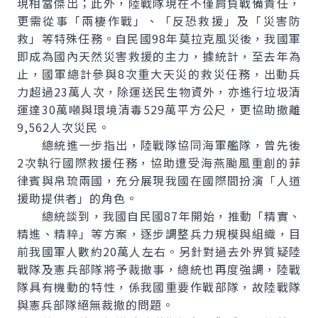
現相當傑出；此外，陸戰隊現在不僅肩負戰備責任，
更需從事「兩棲作戰」、「反恐救援」及「災害防
救」等特殊任務。自民國98年莫拉克風災後，我國軍
即成為國內天然災害救援的主力，據統計，至去年為
止，國軍總計參與8次重大天災的救災任務，出動兵
力超過23萬人次，除運送民生物資外，亦進行垃圾清
運達30萬噸與環境清毒529萬平方公尺，更協助撤離
9,562人次災民。
總統進一步指出，陸戰隊協同海軍艦隊，曾先後
2次執行國際救援任務，協助遭受海燕颱風重創的菲
律賓與帛琉兩國，充分展現我國在國際間扮演「人道
援助提供者」的角色。
總統談到，我國自民國87年開始，推動「精實、
精進、精粹」等方案，逐步調整兵力規模與組織，目
前我國軍人數約20萬人左右。另針對過去外界質疑陸
戰隊及憲兵部隊將予裁撤事，總統也再度強調，陸戰
隊具有機動的特性，係我國重要作戰部隊，故陸戰隊
與憲兵部隊絕無裁撤的問題。