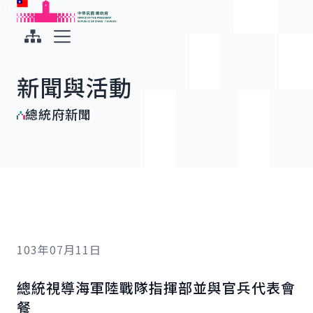
:::
:::
跳到主要內容
中華民國總統府
展開選單
新聞與活動
總統府新聞
103年07月11日
總統視導海軍陸戰隊指揮部並與官兵代表會
餐