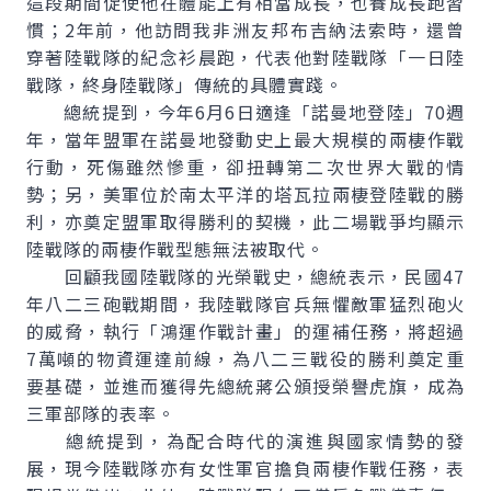
這段期間促使他在體能上有相當成長，也養成長跑習
慣；2年前，他訪問我非洲友邦布吉納法索時，還曾
穿著陸戰隊的紀念衫晨跑，代表他對陸戰隊「一日陸
戰隊，終身陸戰隊」傳統的具體實踐。
總統提到，今年6月6日適逢「諾曼地登陸」70週
年，當年盟軍在諾曼地發動史上最大規模的兩棲作戰
行動，死傷雖然慘重，卻扭轉第二次世界大戰的情
勢；另，美軍位於南太平洋的塔瓦拉兩棲登陸戰的勝
利，亦奠定盟軍取得勝利的契機，此二場戰爭均顯示
陸戰隊的兩棲作戰型態無法被取代。
回顧我國陸戰隊的光榮戰史，總統表示，民國47
年八二三砲戰期間，我陸戰隊官兵無懼敵軍猛烈砲火
的威脅，執行「鴻運作戰計畫」的運補任務，將超過
7萬噸的物資運達前線，為八二三戰役的勝利奠定重
要基礎，並進而獲得先總統蔣公頒授榮譽虎旗，成為
三軍部隊的表率。
總統提到，為配合時代的演進與國家情勢的發
展，現今陸戰隊亦有女性軍官擔負兩棲作戰任務，表