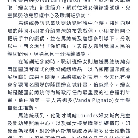
取「婦女城」計畫簡介，嗣前往婦女候診掛號處、兒
童與嬰幼兒照護中心及職訓班參訪。
馬總統參訪兒童與嬰幼兒照護中心時，特別向現
場的薩國小朋友介紹臺灣的布袋戲偶，小朋友們開心
把玩手中的戲偶，並在馬總統及碧娜多引導下，分別
以中、西文說出「你好嗎」，表達友邦對我國人民的
親切問候，現場氣氛十分溫馨熱絡。
在職訓班參訪時，職訓班婦女則贈送馬總統繡有
兩國國旗等樣式的數條縫紉織品，以凸顯兩國邦誼並
展現職訓成果。隨後，馬總統致詞表示，今天他有機
會參觀聞名國際的薩國婦女城計畫，倍感榮幸，婦女
城是薩國前總統傅內斯政府任內最重要的社會福利計
畫，係由前第一夫人碧娜多(Vanda Pignato)女士親
自催生推動。
馬總統談到，他剛才親睹Lourdes婦女城內兒童
及嬰幼兒照護中心，以及婦女接受職業訓練情形，印
象至為深刻，對於傅內斯前總統及碧娜多女士推動該