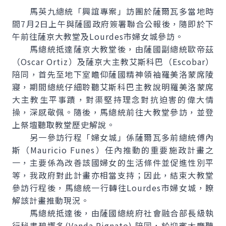
馬英九總統「興誼專案」訪團於薩爾瓦多當地時
間7月2日上午與薩國政府簽署聯合公報後，隨即於下
午前往薩京大教堂及Lourdes市婦女城參訪。
馬總統抵達薩京大教堂後，由薩國副總統歐帝茲
（Oscar Ortiz）及薩京大主教艾斯科巴（Escobar）
陪同，首先至地下室瞻仰薩國精神領袖羅美洛蒙席陵
寢，期間總統仔細聆聽艾斯科巴主教說明羅美洛蒙席
大主教生平事蹟，對渠堅持理念對抗迫害的偉大情
操，深感敬佩。隨後，馬總統前往大教堂參訪，並登
上祭壇聽取教堂歷史解說。
另一參訪行程「婦女城」係薩爾瓦多前總統傅內
斯（Mauricio Funes）任內推動的重要施政計畫之
一，主要係為改善該國婦女的生活條件並促進性別平
等，我政府對此計畫亦相當支持；因此，結束大教堂
參訪行程後，馬總統一行轉往Lourdes市婦女城，瞭
解該計畫推動現況。
馬總統抵達後，由薩國總統府社會融合部長級執
行秘書碧娜多(Vanda Pignato) 陪同，於迎賓大廳聽