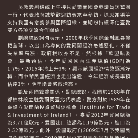
吳敦義副總統上午接見愛爾蘭國會參議員訪華團
一行，代表政府誠摯歡迎訪賓來華參訪，除感謝渠等
支持我國有意義參與國際組織，並期盼持續深化臺愛
雙方各項交流合作關係。
副總統致詞時表示，2008年秋季國際金融風暴襲
捲全球，以出口為導向的愛爾蘭經濟急遽惡化，不僅
失業率高漲，政府稅收亦不足，然根據「歐盟執委
會」最新預估，今年愛國國內生產總值(GDP)為
1.7%，2015年將上升3%，顯示該國經濟情勢逐漸好
轉，而中華民國經濟也走出陰霾，今年經濟成長率預
估達3％，明年還會略微增高。
談及兩國雙邊關係，副總統說，我國於1988年在
都柏林設立駐愛爾蘭臺北代表處，愛方則於1989年在
臺設立愛爾蘭投資貿易促進會（Institute for Trade
& Investment of Ireland），臺愛2012年貿易總額
為3.71億歐元，愛國出口總額為1.19億歐元，進口為
2.52億歐元；此外，愛國政府自2009年7月予我國民
眾免簽證待遇，2010年9月公布與我免試互換駕照，