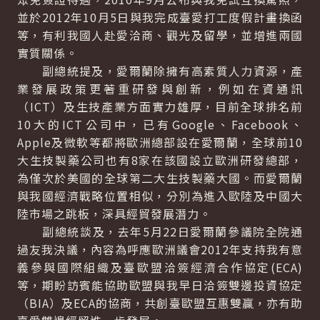
並於2012年10月5日與我完成臺愛打工度假計畫換函
等，有利我國人赴愛洽商、觀光及留學，並增進兩國
實質關係。
副總統提及，愛爾蘭除擁有高素質人力資源，產
業發展政策更著重研發與創新，例如在資通訊
（ICT）及生技產業方面實力雄厚，目前全球排名前
10大的ICT公司中，已有Google、Facebook、
Apple及微軟等都將歐洲總部設在愛爾蘭，全球前10
大生技製藥公司也有8家在該國設立歐洲研發總部，
為僅次於美國的全球第二大生技製藥大國。而愛爾蘭
與我國經濟戰略位置相似，分別為進入歐陸及中國大
陸市場之跳板，深具經貿發展潛力。
副總統談及，去年5月22日愛爾蘭參議院全院通
過友我決議，內容為呼應歐洲議會2012年支持我有意
義參與國際組織及臺歐盟洽簽經濟合作協定(ECA)
等，期盼訪賓能協助歐盟與我早日洽簽雙邊投資協定
（BIA）及ECA的協商，共創臺歐盟互惠雙贏，亦有助