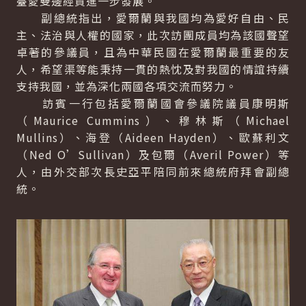
臺愛雙邊經貿進一步發展。
副總統指出，愛爾蘭與我國均為愛好自由、民
主、法治與人權的國家，此次訪團成員均為該國聲望
卓著的參議員，且為中華民國在愛爾蘭最重要的友
人，希望渠等能秉持一貫的熱忱及對我國的情誼持續
支持我國，並為深化兩國各項交流而努力。
訪賓一行包括愛爾蘭國會參議院議員康明斯
（Maurice Cummins）、穆林斯（Michael
Mullins）、海登（Aideen Hayden）、歐蘇利文
（Ned O’Sullivan）及包爾（Averil Power）等
人，由外交部次長史亞平陪同前來總統府拜會副總
統。