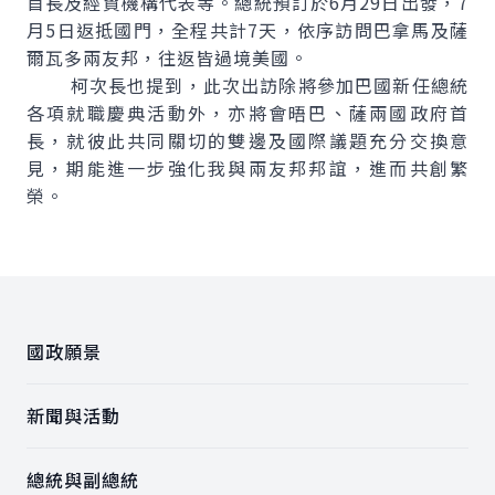
首長及經貿機構代表等。總統預訂於6月29日出發，7
月5日返抵國門，全程共計7天，依序訪問巴拿馬及薩
爾瓦多兩友邦，往返皆過境美國。
柯次長也提到，此次出訪除將參加巴國新任總統
各項就職慶典活動外，亦將會晤巴、薩兩國政府首
長，就彼此共同關切的雙邊及國際議題充分交換意
見，期能進一步強化我與兩友邦邦誼，進而共創繁
榮。
:::
國政願景
新聞與活動
總統與副總統