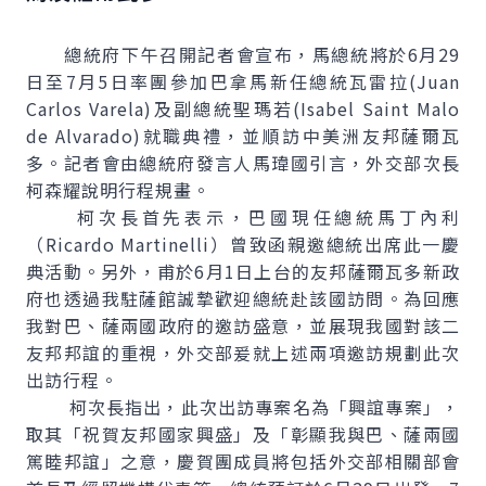
總統府下午召開記者會宣布，馬總統將於6月29
日至7月5日率團參加巴拿馬新任總統瓦雷拉(Juan
Carlos Varela)及副總統聖瑪若(Isabel Saint Malo
de Alvarado)就職典禮，並順訪中美洲友邦薩爾瓦
多。記者會由總統府發言人馬瑋國引言，外交部次長
柯森耀說明行程規畫。
柯次長首先表示，巴國現任總統馬丁內利
（Ricardo Martinelli）曾致函親邀總統出席此一慶
典活動。另外，甫於6月1日上台的友邦薩爾瓦多新政
府也透過我駐薩館誠摯歡迎總統赴該國訪問。為回應
我對巴、薩兩國政府的邀訪盛意，並展現我國對該二
友邦邦誼的重視，外交部爰就上述兩項邀訪規劃此次
出訪行程。
柯次長指出，此次出訪專案名為「興誼專案」，
取其「祝賀友邦國家興盛」及「彰顯我與巴、薩兩國
篤睦邦誼」之意，慶賀團成員將包括外交部相關部會