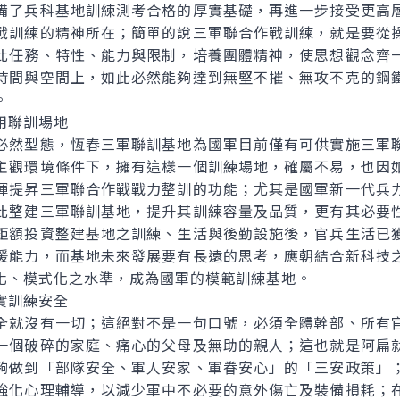
備了兵科基地訓練測考合格的厚實基礎，再進一步接受更高
戰訓練的精神所在；簡單的說三軍聯合作戰訓練，就是要從
此任務、特性、能力與限制，培養團體精神，使思想觀念齊
時間與空間上，如此必然能夠達到無堅不摧、無攻不克的鋼
。
聯訓場地
必然型態，恆春三軍聯訓基地為國軍目前僅有可供實施三軍
主觀環境條件下，擁有這樣一個訓練場地，確屬不易，也因
揮提昇三軍聯合作戰戰力整訓的功能；尤其是國軍新一代兵
此整建三軍聯訓基地，提升其訓練容量及品質，更有其必要
鉅額投資整建基地之訓練、生活與後勤設施後，官兵生活已
援能力，而基地未來發展要有長遠的思考，應朝結合新科技
化、模式化之水準，成為國軍的模範訓練基地。
訓練安全
全就沒有一切；這絕對不是一句口號，必須全體幹部、所有
一個破碎的家庭、痛心的父母及無助的親人；這也就是阿扁
夠做到「部隊安全、軍人安家、軍眷安心」的「三安政策」
強化心理輔導，以減少軍中不必要的意外傷亡及裝備損耗；