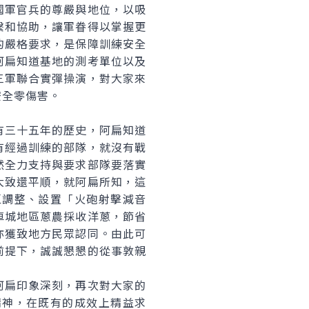
國軍官兵的尊嚴與地位，以吸
繫和協助，讓軍眷得以掌握更
的嚴格要求，是保障訓練安全
阿扁知道基地的測考單位以及
三軍聯合實彈操演，對大家來
安全零傷害。
有三十五年的歷史，阿扁知道
有經過訓練的部隊，就沒有戰
然全力支持與要求部隊要落實
大致還平順，就阿扁所知，這
區調整、設置「火砲射擊減音
車城地區蔥農採收洋蔥，節省
亦獲致地方民眾認同。由此可
前提下，誠誠懇懇的從事敦親
扁印象深刻，再次對大家的
精神，在既有的成效上精益求