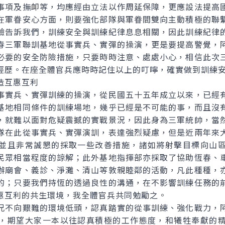
事項及撫卹等，均應經由立法以作周延保障，更應設法提高
在軍眷安心方面，則要強化部隊與軍眷間雙向主動積極的聯
驗告訴我們，訓練安全與訓練紀律息息相關，因此訓練紀律
春三軍聯訓基地從事實兵、實彈的操演，更是要提高警覺，
必要的安全防險措施，只要時時注意、處處小心，相信此次
經歷。在座全體官兵應時時記住以上的叮嚀，確實做到訓練
互惠互利
事實兵、實彈訓練的操演，從民國五十五年成立以來，已經
基地相同條件的訓練場地，幾乎已經是不可能的事，而且沒
，就難以面對危疑震撼的實戰景況，因此身為三軍統帥，當
隊在此從事實兵、實彈演訓，表達強烈疑慮，但是近兩年來
並且非常誠懇的採取一些改善措施，諸如將射擊目標向山
民眾相當程度的諒解；此外基地指揮部亦採取了協助恆春、
辦廟會、義診、淨灘、清山等敦親睦鄰的活動，凡此種種，
的；只要我們持恆的透過良性的溝通，在不影響訓練任務的
惠互利的共生環境，我全體官兵共同勉勵之。
不向艱難的環境低頭，認真踏實的從事訓練、強化戰力，阿
，期望大家一本以往認真積極的工作態度，和犧牲奉獻的