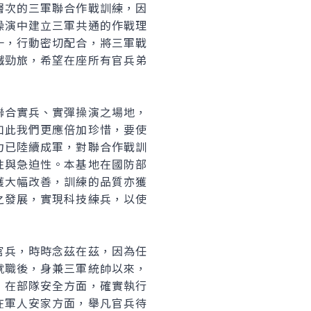
層次的三軍聯合作戰訓練，因
操演中建立三軍共通的作戰理
一，行動密切配合，將三軍戰
鐵勁旅，希望在座所有官兵弟
聯合實兵、實彈操演之場地，
如此我們更應倍加珍惜，要使
力已陸續成軍，對聯合作戰訓
性與急迫性。本基地在國防部
獲大幅改善，訓練的品質亦獲
之發展，實現科技練兵，以使
官兵，時時念茲在茲，因為任
就職後，身兼三軍統帥以來，
；在部隊安全方面，確實執行
在軍人安家方面，舉凡官兵待