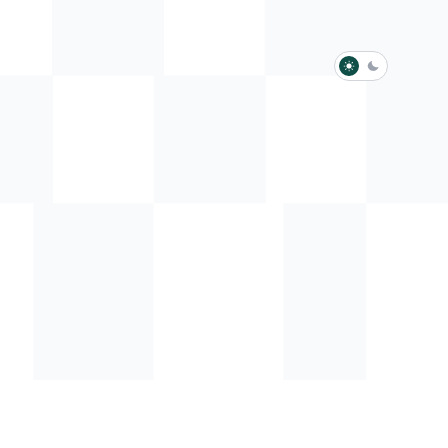
淺色模式
深色模式
防衛韌性委員會
動行程
歷任總統與副總統
展覽