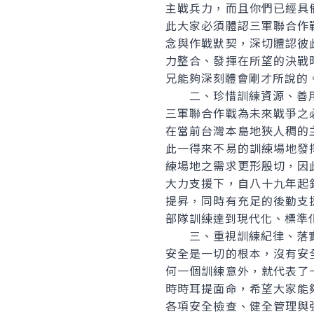
主戰兵力，而且你們已經具
此大家必須體認三軍聯合作
念與作戰默契，深切體認彼
力整合、發揮在所望的決戰
兄能夠深刻體會剛才所說的
二、珍惜訓練資源、善用
三軍聯合作戰為未來戰爭之
在當前台灣本島地狹人稠的
此一得來不易的訓練場地發
練場地之需求更形殷切，因
大力支援下，自八十九年起
提昇，同時有充足的後勤支
部隊訓練達到現代化、標準
三、重視訓練紀律、落實
安全是一切的根本，沒有安
何一個訓練意外，就代表了
時時耳提面命，希望大家能
各項安全檢查、健全管理與