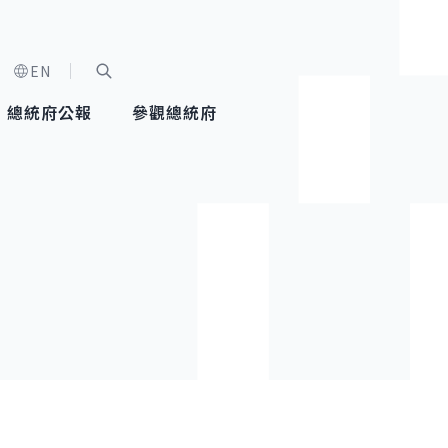
EN
字級選單
展開關鍵字搜尋
總統府公報
參觀總統府
健康台灣推動委員會
總統令
蕭美琴副總統
建築風華
全社會
每日活
行憲後
總統府
外交
網路相簿
國防