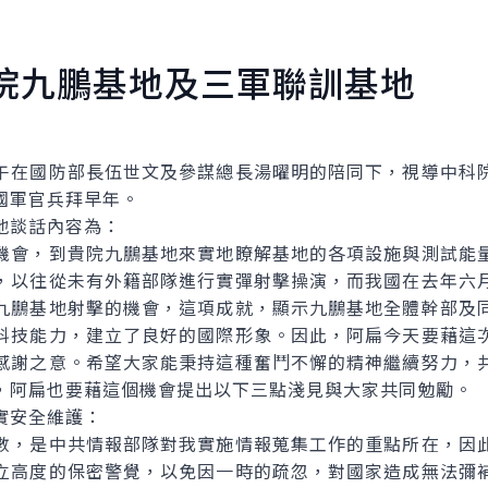
院九鵬基地及三軍聯訓基地
在國防部長伍世文及參謀總長湯曜明的陪同下，視導中科院
國軍官兵拜早年。
談話內容為：
會，到貴院九鵬基地來實地瞭解基地的各項設施與測試能量
，以往從未有外籍部隊進行實彈射擊操演，而我國在去年六
九鵬基地射擊的機會，這項成就，顯示九鵬基地全體幹部及
科技能力，建立了良好的國際形象。因此，阿扁今天要藉這
感謝之意。希望大家能秉持這種奮鬥不懈的精神繼續努力，
，阿扁也要藉這個機會提出以下三點淺見與大家共同勉勵。
安全維護：
數，是中共情報部隊對我實施情報蒐集工作的重點所在，因
立高度的保密警覺，以免因一時的疏忽，對國家造成無法彌