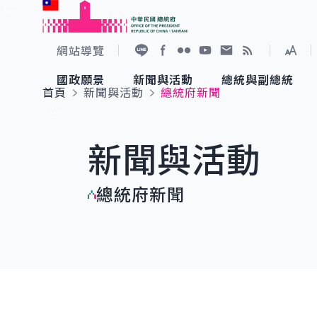
:::
跳到主要內容
中華民國總統府
網站導覽
展開
加入好友
Facebook
Flickr
YouTube
寫信給總統
RSS
國政願景
新聞與活動
總統與副總統
首頁
新聞與活動
總統府新聞
國政願景
新聞與活動
總統與副總統
參觀總統府
:::
新聞與活動
國家氣候變遷對策委員會
總統府新聞
賴清德總統
參觀資訊
總統府新聞
重要談話
影音頻道