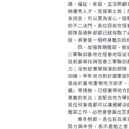
遇、福祉、家庭、生活照顧
納優秀人才，並提振士氣；
多訊息，可以更為安心。經
的不二法門，各位目前在恆
部隊各級幹部都已經採取了
說，將會是一個終身難忘的
四、加強敦親睦鄰、營造
三軍聯訓基地在恆春地區從
目前要尋找與恆春三軍聯訓
力；沒有經實彈操演的部隊
訓練。早年地方對於國軍部
是由於基地重視地方訴求，
牆」等措施，已經獲得地方
蔥農的支出；並配合地方舉
見任何事情都可以溝通解決
睦鄰工作，必然會發展出互
寒冬時節，各位官兵弟兄
努力與辛勞，表示嘉勉之意