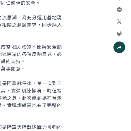
作同仁夥伴的安全。
Facebo
主流思潮。為充分運用基地現
加入好
軍相關之測試需求，同步納入
X
列印
造成當地民眾的不便與安全顧
地區民眾的各項反映意見，必
社群分
建設的支持。
萬事如意。
是阿扁就任後，第一次到三
實兵、實彈訓練操演，時值寒
嘉勉之意。此次能到遠在台灣
兵、實彈訓練基地有了完整的
都是陸軍與陸戰隊戰力最強的