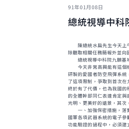
91年01月08日
總統視導中科
陳總統水扁先生今天上午
除聽取相關任務簡報外並向
總統視導中科院九鵬基地
今天非常高興能有這個機
研製的愛國者防空飛彈系統
了這項限制，爭取到首次在
終於有了代價，也為我國的
的全體幹部同仁表達肯定與
光明、更美好的遠景，其次
一、加強保密措施，落實
國軍各項武器系統的電子參
功能驗證的過程中，必須建