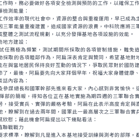
工作時，務必要做好各項安全檢測與預防的工作，以確保工
檢測能量：
工作效率的現代社會中，資源的整合與重複運用，早已成為
因三軍能量重複建置，造成國家資源的浪費，中科院應將三
成整體之測試流程規劃，以充分發揮基地各項設施的效能。
地方建設：
試任務極為頻繁，測試期間所採取的各項管制措施，難免
動採取的各項睦鄰作為，阿扁深表肯定與贊同，希望基地對
能在與當地居民保持良好互動的情況下，爭取民眾對於國防
了，最後，阿扁要先向大家拜個早年，祝福大家身體健康、
話內容為：
參謀總長和國軍幹部先進來看大家，內心感到非常愉快。這
揮部的簡報，得知各位正在基地實施為期四週的三軍聯合
勞，接受實兵、實彈的嚴格考驗，阿扁在此表示高度肯定與
地，瞭解到在過去兩年間，國軍此一最高層次之三軍聯合實
感欣慰；藉此機會阿扁提出以下幾點看法：
聯戰戰力
要求標準，瞭解到凡是進入本基地接受訓練與測考的部隊，