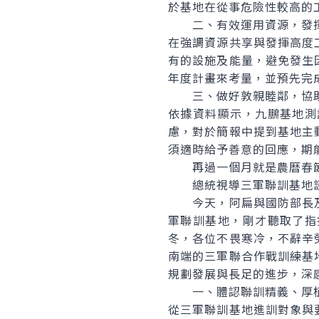
於基地在從事危險性較高的
二、有效運用資源，發揮
在強調資源共享與發揮高度
有的設施及能量，避免發生
年度計畫來考量，並預先完
三、做好敦親睦鄰，協助
依據資料顯示，九鵬基地測
慮，對於簡報中提到基地主
須適時給予善意的回應，期
再過一個月就是農曆春節
總統視導三軍聯訓基地談
今天，阿扁與國防部長及
軍聯訓基地，剛才聽取了指
冬，各位不畏寒冷，不辭辛
南端的三軍聯合作戰訓練基
規劃發展與長足的進步，深
一、體認聯訓精義、厚植
從三軍聯訓基地進訓對象與