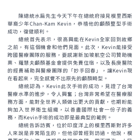
陳總統水扁先生今天下午在總統府接見模里西斯
華裔少年Chan-Kam Kevin，恭禧他的顱顏整型手術
成功，復健順利。
總統首先表示，很高興能在Kevin全家回到故鄉
之前，有這個機會和他們見面。此次，Kevin能接受
跨國醫療團隊的服務，要感謝新加坡航空公司贊助機
票、羅慧夫顱顏基金會提供免費住宿，以及長庚醫院
的經費補助與醫療團隊的「妙手回春」，讓Kevin現
在看起來，完全感覺不出原先的顱顏畸型。
總統認為，Kevin此次手術的成功，見證了台灣
醫療水準的進步，令人興奮；台灣非常希望在醫療服
務方面，能對全世界人類做出更大的貢獻，也期盼能
夠加入世界衛生組織，以善盡國際社會一份子的義
務，而Kevin手術的成功即是最典型的範例。
總統告訴訪賓，位於印度洋上的模里西斯對許多
人來說是非常陌生的，但他卻曾經到訪過。他說，模