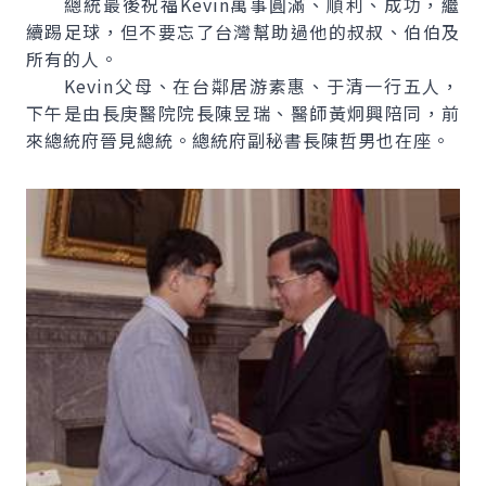
總統最後祝福Kevin萬事圓滿、順利、成功，繼
續踢足球，但不要忘了台灣幫助過他的叔叔、伯伯及
所有的人。
Kevin父母、在台鄰居游素惠、于清一行五人，
下午是由長庚醫院院長陳昱瑞、醫師黃炯興陪同，前
來總統府晉見總統。總統府副秘書長陳哲男也在座。