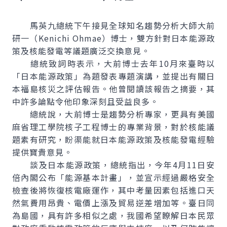
馬英九總統下午接見全球知名趨勢分析大師大前
研一（
Kenichi Ohmae
）博士，雙方針對日本能源政
策及核能發電等議題廣泛交換意見。
總統致詞時表示，大前博士去年10月來臺時以
「日本能源政策」為題發表專題演講，並提出有關日
本福島核災之評估報告。他曾閱讀該報告之摘要，其
中許多論點令他印象深刻且受益良多。
總統說，大前博士是趨勢分析專家，更具有美國
麻省理工學院核子工程博士的專業背景，對於核能議
題素有研究，盼渠能就日本能源政策及核能發電經驗
提供寶貴意見。
談及日本能源政策，總統指出，今年4月11日安
倍內閣公布「能源基本計畫」，並宣示經過嚴格安全
檢查後將恢復核電廠運作，其中考量因素包括進口天
然氣費用昂貴、電價上漲及貿易逆差增加等。臺日同
為島國，具有許多相似之處，我國希望瞭解日本民眾