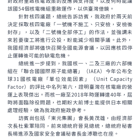
對政府重啟核電政策的反應與支持度，以及何時能讓
該國54個核電機組重啟運作，以供臺灣借鏡。
針對核四議題，總統告訴訪賓，我政府於兩天前
決定採取核四電廠「一號機不施工、只安檢，安檢後
封存」，以及「二號機全部停工」的作法，並強調未
來若要復工將進行公投，盼能減少相關爭議。此外，
我國經濟部將儘快召開全國能源會議，以因應核四停
止運轉後可能的缺電危機。
總統進一步提到，我國核一、二及三廠的六部機
組在「聯合國國際原子能總署」（IAEA）今年公布全
球31國核電廠「單位效能因素」（
Unit Capacity
Factor
）的評比中名列第六，證明臺灣在核電廠的營
運上表現傑出。而核一廠至2018年時運轉達40年，屆
時將面臨除役問題，也期盼大前博士能提供日本相關
處理經驗，做為我政府施政參考。
訪賓尚包括「東元集團」會長黃茂雄，由經濟部
次長杜紫軍陪同，前來總統府晉見總統，總統府秘書
長楊進添及國家安全會議秘書長金溥聰也在座。